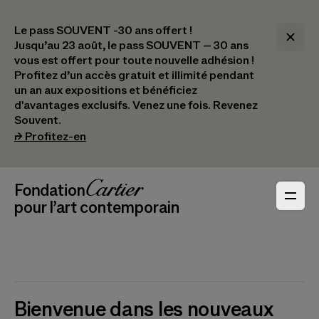
Le pass SOUVENT -30 ans offert !
Jusqu’au 23 août, le pass SOUVENT – 30 ans
vous est offert pour toute nouvelle adhésion !​
Profitez d’un accès gratuit et illimité pendant
un an aux expositions et bénéficiez
d'avantages exclusifs.​ Venez une fois. Revenez
Souvent.
(s’ouvre dans un nouvel onglet)
⮣
Profitez-en
Navigation en-tête
Fondation Cartier
_logo
pour l’art contemporain
Bienvenue dans les nouveaux