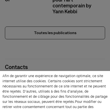
contemporain by
Yann Kebbi
Toutes les publications
Contacts
Membres
Afin de garantir une expérience de navigation optimale, ce site
Presse
internet utilise des cookies. Certains cookies sont strictement
Privatisations
nécessaires au fonctionnement de ce site internet et ne peuvent
être rejetés. D’autres, utilisés à des fins d’analyse, de
Changer de langue 
fonctionnement et de ciblage pour des fonctionnalités de partage
Inscription à la newsletter
sur les réseaux sociaux, peuvent être rejetés.Pour modifier ou
retirer votre consentement concernant tout ou partie des