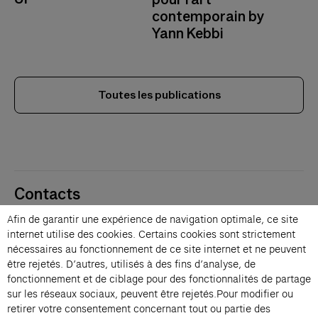
contemporain by
Yann Kebbi
Toutes les publications
Contacts
Membres
Afin de garantir une expérience de navigation optimale, ce site
Presse
internet utilise des cookies. Certains cookies sont strictement
Privatisations
nécessaires au fonctionnement de ce site internet et ne peuvent
être rejetés. D’autres, utilisés à des fins d’analyse, de
Changer de langue 
fonctionnement et de ciblage pour des fonctionnalités de partage
Inscription à la newsletter
sur les réseaux sociaux, peuvent être rejetés.Pour modifier ou
retirer votre consentement concernant tout ou partie des