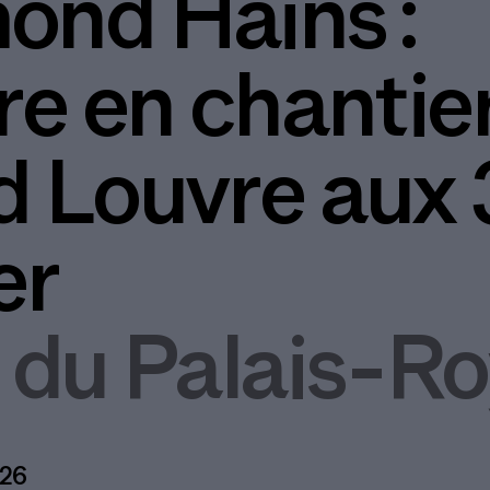
nd Hains :
re en chantie
 Louvre aux 
er
 du Palais-Ro
026