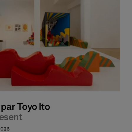
par Toyo Ito
esent
 2026