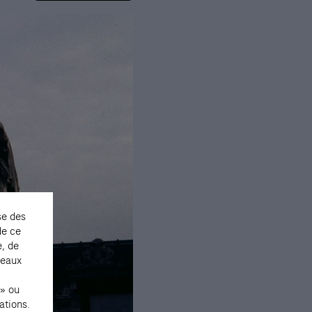
se des
de ce
e, de
seaux
 » ou
ations.