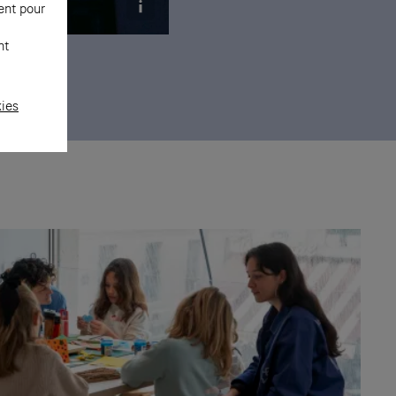
ent pour
nt
 © Raymond
kies