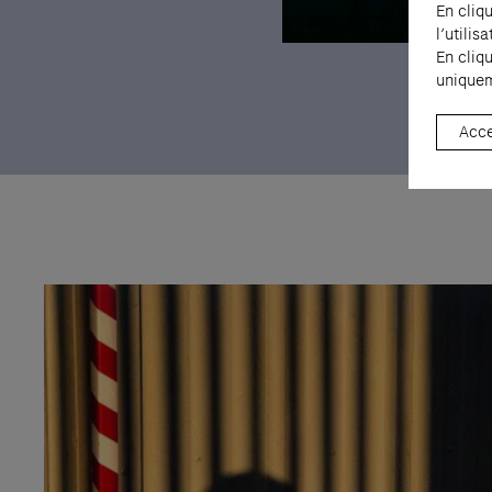
En cliq
l’utili
En cliq
Raymond Hains, Sans titre, 19
uniquem
Hains, Adagp, Paris, 2026
Acce