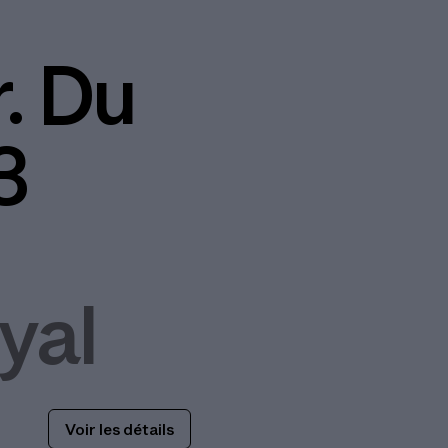
r. Du
3
yal
Voir les détails