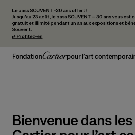
Le pass SOUVENT -30 ans offert !
Jusqu’au 23 août, le pass SOUVENT – 30 ans vous est off
gratuit et illimité pendant un an aux expositions et bén
Souvent.
(s’ouvre dans un nouvel onglet)
⮣
Profitez-en
Navigation en-tête
Fondation Cartier
_logo
pour l’art contemporai
Bienvenue dans les