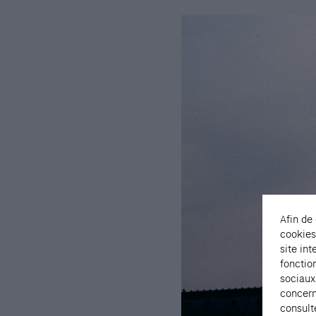
Afin de
cookies
site int
fonctio
sociaux
concern
consult