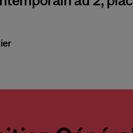
contemporain au 2, pla
ier