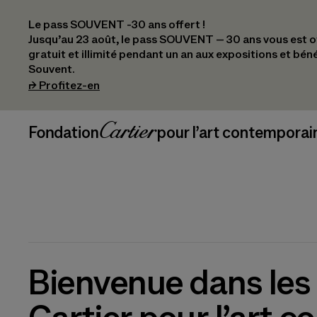
Le pass SOUVENT -30 ans offert !
Jusqu’au 23 août, le pass SOUVENT – 30 ans vous est off
gratuit et illimité pendant un an aux expositions et bén
Souvent.
(s’ouvre dans un nouvel onglet)
⮣
Profitez-en
Navigation en-tête
Fondation Cartier
_logo
pour l’art contemporai
Bienvenue dans les