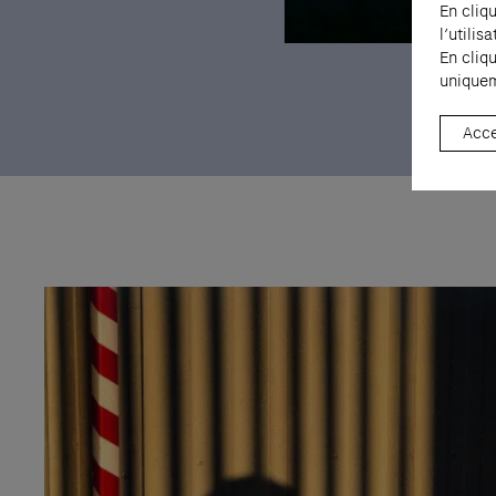
En cliq
l’utili
En cliq
Raymond Hains, Sans titre, 19
uniquem
Hains, Adagp, Paris, 2026
Acce