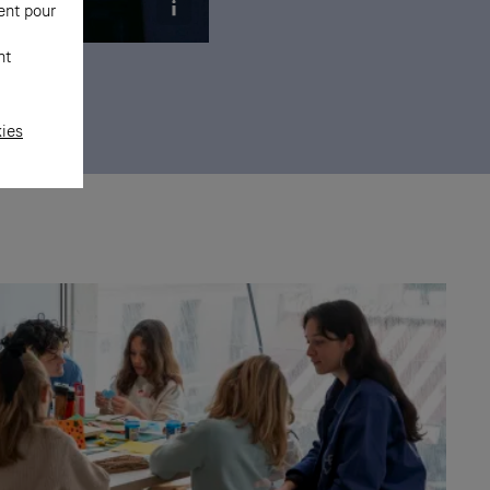
ent pour
nt
 © Raymond
kies