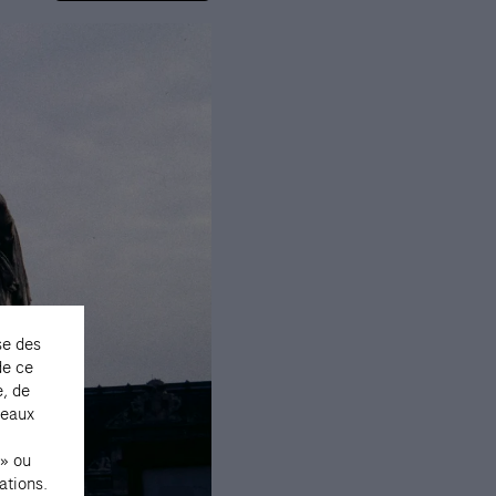
se des
de ce
e, de
seaux
 » ou
ations.