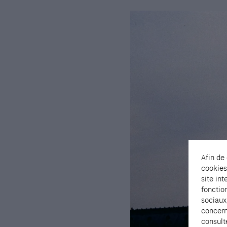
Afin de
cookies
site int
fonctio
sociaux
concern
consult