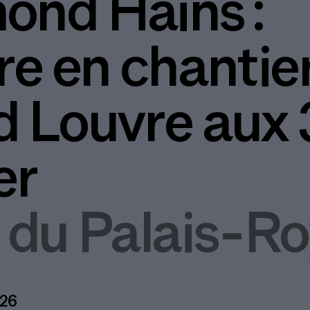
nd Hains :
re en chantie
 Louvre aux 
er
 du Palais-Ro
026