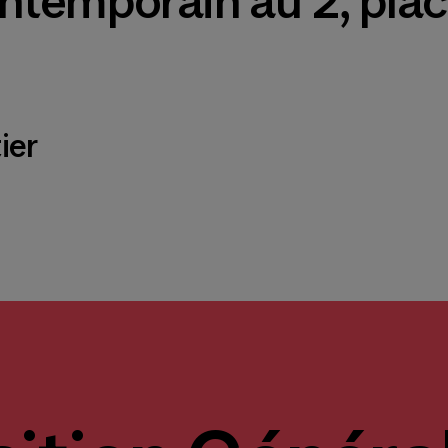
contemporain au 2, pla
ier