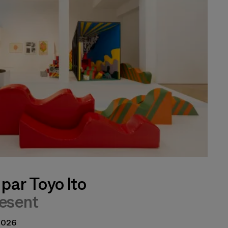
par Toyo Ito
esent
 2026