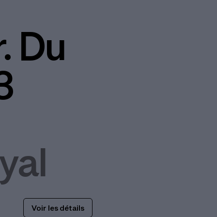
r. Du
3
yal
Voir les détails