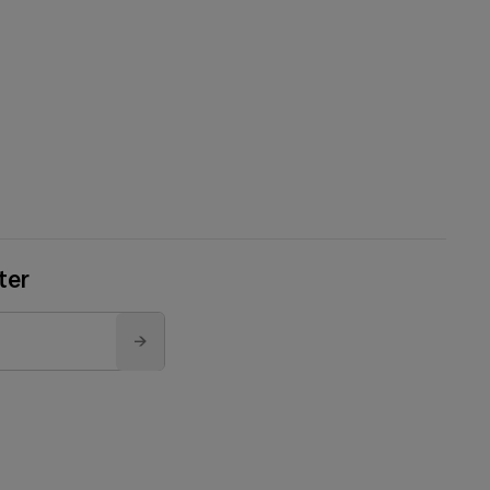
ter
→
to send you its newsletter.
unsubscribe link. For more
)
b)
ab)
tab)
new tab)
re (opens in a new tab)