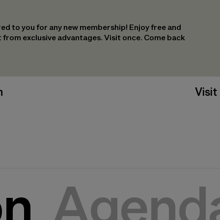
ed to you for any new membership! Enjoy free and
it from exclusive advantages. Visit once. Come back
n
Visit
on
Agend