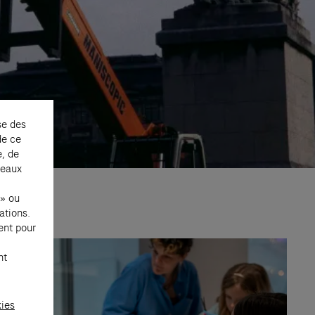
se des
de ce
e, de
seaux
 » ou
ations.
ent pour
nt
kies