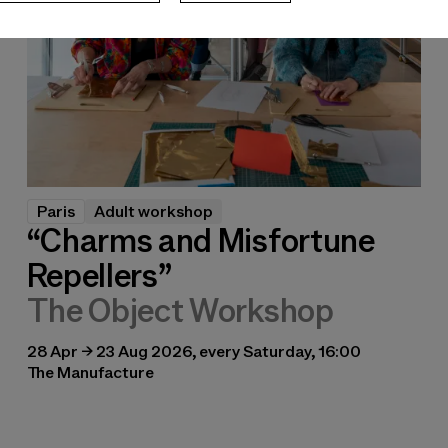
Paris
Adult workshop
“Charms and Misfortune
Repellers”
The Object Workshop
28 Apr → 23 Aug 2026, every Saturday, 16:00
The Manufacture