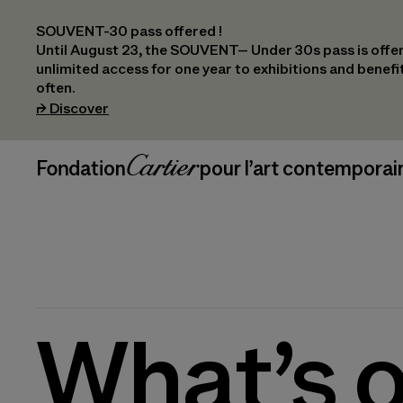
SOUVENT-30 pass offered !
Until August 23, the SOUVENT– Under 30s pass is offer
unlimited access for one year to exhibitions and benef
often.
(opens in a new tab)
⮣
Discover
Header Navigation
Fondation Cartier
_logo
pour l’art contemporai
What’s 