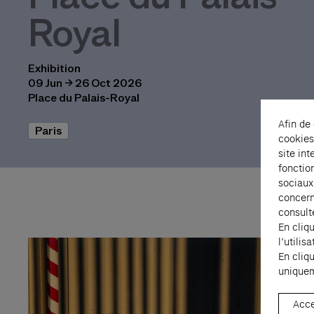
Royal
Exhibition
09 Jun → 26 Oct 2026
Place du Palais-Royal
Afin de
Paris
cookies
site int
fonctio
sociaux
concern
consult
En cliq
l’utili
En cliq
uniquem
Acce