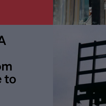
A
rom
 to