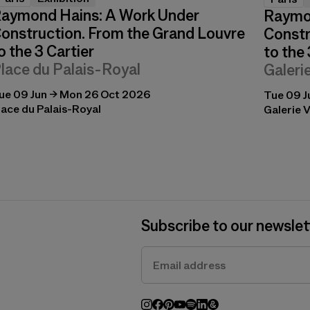
aymond Hains: A Work Under
Raymo
onstruction. From the Grand Louvre
Constr
o the 3 Cartier
to the 
lace du Palais-Royal
Galeri
ue 09 Jun → Mon 26 Oct 2026
Tue 09 J
lace du Palais-Royal
Galerie V
Subscribe to our newslet
Fondation Cartier uses your email address 
You can unsubscribe at any time using the 