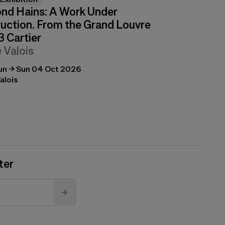
nd Hains: A Work Under
uction. From the Grand Louvre
3 Cartier
e Valois
un → Sun 04 Oct 2026
alois
ter
→
to send you its newsletter.
unsubscribe link. For more