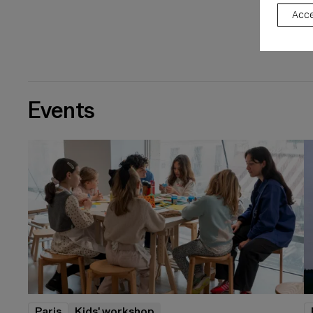
Acce
Events
Paris
Kids' workshop