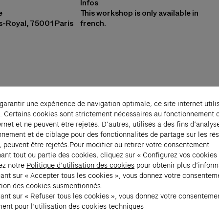
Infos
e
This workshop is only available in
is-Royal, 75001 Paris
french.
 garantir une expérience de navigation optimale, ce site internet utili
. Certains cookies sont strictement nécessaires au fonctionnement 
kshop introduces participants to the initial techn
ernet et ne peuvent être rejetés. D’autres, utilisés à des fins d’analys
bossing. Participants create their own ex voto, 
nnement et de ciblage pour des fonctionnalités de partage sur les ré
d with the sacred and various forms of spiritualit
, peuvent être rejetés.Pour modifier ou retirer votre consentement
ant tout ou partie des cookies, cliquez sur « Configurez vos cookies
o make a wish or to give thanks when a wish is gr
ez notre
Politique d’utilisation des cookies
pour obtenir plus d’inform
on Générale
invites the public to reflect on differ
uant sur « Accepter tous les cookies », vous donnez votre consentem
uality across the world (animism, shamanism, Chri
sation des cookies susmentionnés.
 worship...). This workshop extends this theme th
uant sur « Refuser tous les cookies », vous donnez votre consenteme
ent pour l’utilisation des cookies techniques
and material.