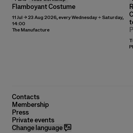
Flamboyant Costume
R
C
11 Jul → 23 Aug 2026, every Wednesday + Saturday,
t
14:00
P
The Manufacture
T
P
Contacts
Membership
Press
Private events
Change language 