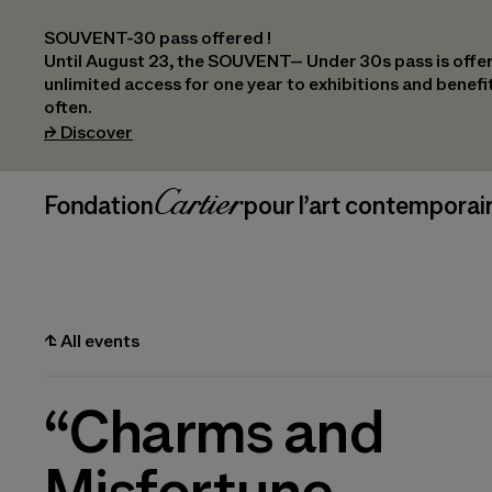
SOUVENT-30 pass offered !
Until August 23, the SOUVENT– Under 30s pass is offer
unlimited access for one year to exhibitions and benef
often.
(opens in a new tab)
⮣
Discover
Header Navigation
Fondation Cartier
_logo
pour l’art contemporai
⮤
All events
“Charms and
Misfortune