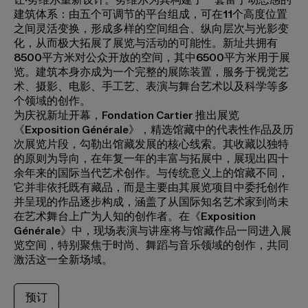
建筑体系：由五个可调节的平台组成，可在11个高度位置
之间灵活变换，形成多样的空间组合、纵向层次与光影变
化，从而极大拓展了展览与活动的可能性。新址共拥有
8500平方米对公众开放的空间，其中6500平方米用于展
览。建筑本身亦成为一个完整的展陈装置，服务于视觉艺
术、摄影、电影、手工艺、表演与舞台艺术以及科学等多
个领域的创作。
为庆祝新址开幕，Fondation Cartier 推出展览
《Exposition Générale》，精选馆藏中的代表性作品及历
次展览片段，勾勒出馆藏发展的核心线索。其收藏以独特
的原则为导向，在年复一年的丰富与拓展中，展现出四十
余年来的国际当代艺术创作。与传统意义上的馆藏不同，
它并非依托既有藏品，而是主要由其展览项目中委托创作
并呈现的作品逐步构成，涵盖了从国际知名艺术家到尚未
在艺术舞台上广为人知的创作者。在《Exposition
Générale》中，现场表演与讲座将与馆藏作品一同进入展
览空间，特别聚焦于时尚、舞蹈与音乐领域的创作，共同
激活这一全新场域。
预订