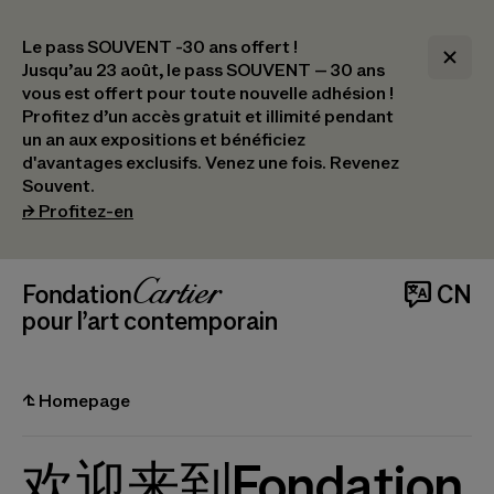
Le pass SOUVENT -30 ans offert !
Jusqu’au 23 août, le pass SOUVENT – 30 ans
vous est offert pour toute nouvelle adhésion !​
Profitez d’un accès gratuit et illimité pendant
un an aux expositions et bénéficiez
d'avantages exclusifs.​ Venez une fois. Revenez
Souvent.
(s’ouvre dans un nouvel onglet)
⮣
Profitez-en
Navigation en-tête
Fondation Cartier
_logo
 CN
pour l’art contemporain
⮤
Homepage
欢迎来到Fondation