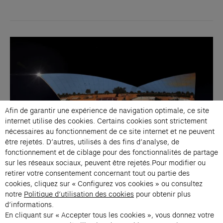
Afin de garantir une expérience de navigation optimale, ce site
internet utilise des cookies. Certains cookies sont strictement
nécessaires au fonctionnement de ce site internet et ne peuvent
être rejetés. D’autres, utilisés à des fins d’analyse, de
fonctionnement et de ciblage pour des fonctionnalités de partage
sur les réseaux sociaux, peuvent être rejetés.Pour modifier ou
retirer votre consentement concernant tout ou partie des
L’Opéra de Sydney dévoile Badu Gili : Story Keepers, une célébration
cookies, cliquez sur « Configurez vos cookies » ou consultez
des voix des Premières Nations du Kimberley et de l’Arctique canadien.
notre
Politique d’utilisation des cookies
pour obtenir plus
d’informations.
En cliquant sur « Accepter tous les cookies », vous donnez votre