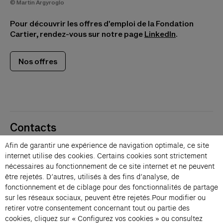
© Martin Argyroglo
Pour découvrir les offres d'emploi de la Fondation
Cartier, rendez-vous sur notre page
LinkedIn
.
(s’ouvre dans un nouvel onglet)
Nos offres
Contacts
Membres
Afin de garantir une expérience de navigation optimale, ce site
Presse
internet utilise des cookies. Certains cookies sont strictement
Privatisations
nécessaires au fonctionnement de ce site internet et ne peuvent
être rejetés. D’autres, utilisés à des fins d’analyse, de
Changer de langue 
fonctionnement et de ciblage pour des fonctionnalités de partage
Inscription à la newsletter
sur les réseaux sociaux, peuvent être rejetés.Pour modifier ou
retirer votre consentement concernant tout ou partie des
cookies, cliquez sur « Configurez vos cookies » ou consultez
→