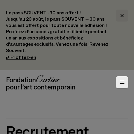
Le pass SOUVENT -30 ans offert !
Jusqu’au 23 août, le pass SOUVENT – 30 ans
vous est offert pour toute nouvelle adhésion !​
Profitez d’un accès gratuit et illimité pendant
un an aux expositions et bénéficiez
d'avantages exclusifs.​ Venez une fois. Revenez
Souvent.
(s’ouvre dans un nouvel onglet)
⮣
Profitez-en
Navigation en-tête
Fondation Cartier
_logo
pour l’art contemporain
Recrutement