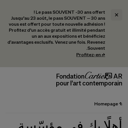
Le pass SOUVENT -30 ans offert !
Jusqu’au 23 août, le pass SOUVENT – 30 ans
vous est offert pour toute nouvelle adhésion !​
Profitez d’un accès gratuit et illimité pendant
un an aux expositions et bénéficiez
d'avantages exclusifs.​ Venez une fois. Revenez
Souvent.
(s’ouvre dans un nouvel onglet)
Profitez-en
⮣
Navigation en-têt
Fondat
_logo
 AR
pour l’art contemporain
Homepage
⮤
أهلًا بك في مؤسّسة