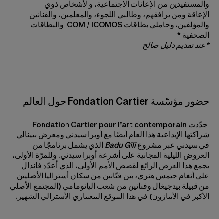
والمستفيدين من الإعانات الاجتماعية، والأشخاص ذوي
الإعاقة ومن يرافقهم، وطالبي اللجوء، والمعلمين، والفنانين
والمؤلفين، وحاملي بطاقات ICOM / ICOMOS والبطاقات
الصحفية *
*عند تقديم دليل صالح
حضور مؤسّسة Fondation Cartier حول العالم
جدّدت Fondation Cartier pour l’art contemporain
شراكتها الإبداعية هذا العام أيضًا مع أوبرا سيدني ومعرض بيينالي
في سيدني عبر مشروع
Badu Gili
الذي يشمل برنامجًا من
العروض الليلية المجانية على أشرعة أوبرا سيدني. وللمرّة الأولى،
يجمع هذا العرض الرائع لقصص الأمم الأولى، الذي أعدّه فاندال
على أنغام جيمس هنري، بين فنّانين من سكان أستراليا الأصليين
من قبيلة بيدجيغال وفنانين من شعب اليانومامي (المجتمع الأصلي
الأكبر في الأمازون) في هذا الموقع المعماري الأسترالي الشهير.