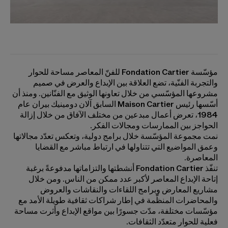
مؤسّسة Fondation Cartier للفنّ المعاصر مساحة للحوار
والتجربة الفنّية، تضع العلاقة بين الإبداع والعرض في صميم
مشروعها المؤسّسي من خلال تعاونها الوثيق مع الفنّانين. ومنذ أن
أسّسها رئيس Maison Cartier السابق آلان دومينيك بيران عام
1984، تعرض أعمال مبدعين من مختلف الآفاق من خلال إزالة
الحواجز بين الممارسات ومجالات الفكر.
نمت مجموعة المؤسّسة خلال برامج دولية، وتعكس تعدّد مجالاتها
وعمق المواضيع التي تتناولها في ارتباط مباشر مع القضايا
المعاصرة.
تنفّذ Fondation Cartier أنشطتها والتزاماتها مدفوعةً برغبة
إتاحة الإبداع المعاصر لأكبر عدد ممكن من الناس. ومن خلال
مشاريع المعارض وبرامج اللقاءات والنقاشات والعروض
والمحاضرات المنظّمة في إطار شراكات ثقافية طويلة الأمد مع
مؤسّسات مختلفة، مدّت جسورًا بين مواقع الإبداع وأثرت مساحة
فعلية للحوار متعدّد الثقافات.