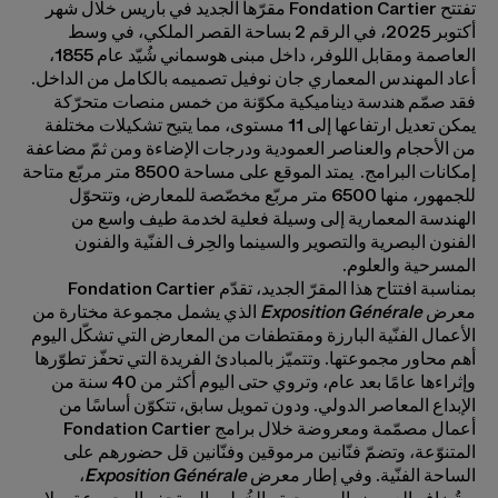
تفتتح Fondation Cartier مقرّها الجديد في باريس خلال شهر
أكتوبر 2025، في الرقم 2 بساحة القصر الملكي، في وسط
العاصمة ومقابل اللوفر، داخل مبنى هوسماني شُيّد عام 1855،
أعاد المهندس المعماري جان نوفيل تصميمه بالكامل من الداخل.
فقد صمّم هندسة ديناميكية مكوّنة من خمس منصات متحرّكة
يمكن تعديل ارتفاعها إلى 11 مستوى، مما يتيح تشكيلات مختلفة
من الأحجام والعناصر العمودية ودرجات الإضاءة ومن ثمّ مضاعفة
إمكانات البرامج. يمتد الموقع على مساحة 8500 متر مربّع متاحة
للجمهور، منها 6500 متر مربّع مخصّصة للمعارض، وتتحوّل
الهندسة المعمارية إلى وسيلة فعلية لخدمة طيف واسع من
الفنون البصرية والتصوير والسينما والحِرف الفنّية والفنون
المسرحية والعلوم.
بمناسبة افتتاح هذا المقرّ الجديد، تقدّم Fondation Cartier
معرض
Exposition Générale
الذي يشمل مجموعة مختارة من
الأعمال الفنّية البارزة ومقتطفات من المعارض التي تشكّل اليوم
أهم محاور مجموعتها. وتتميّز بالمبادئ الفريدة التي تحفّز تطوّرها
وإثراءها عامًا بعد عام، وتروي حتى اليوم أكثر من 40 سنة من
الإبداع المعاصر الدولي. ودون تمويل سابق، تتكوّن أساسًا من
أعمال مصمّمة ومعروضة خلال برامج Fondation Cartier
المتنوّعة، وتضمّ فنّانين مرموقين وفنّانين قل حضورهم على
الساحة الفنّية. وفي إطار معرض
Exposition Générale
،