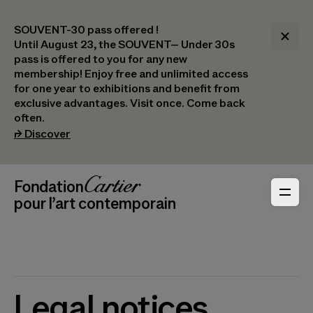
SOUVENT-30 pass offered !
Until August 23, the SOUVENT– Under 30s
pass is offered to you for any new
membership! Enjoy free and unlimited access
for one year to exhibitions and benefit from
exclusive advantages. Visit once. Come back
often.
(opens in a new tab)
⮣
Discover
Header Navigation
Fondation Cartier
_logo
pour l’art contemporain
Legal notices