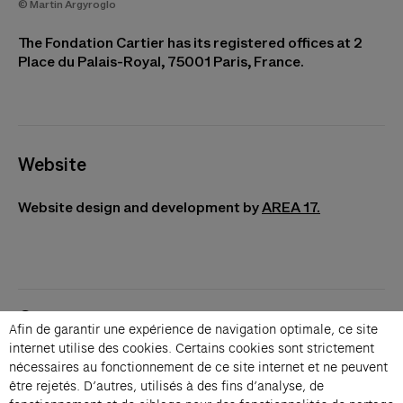
© Martin Argyroglo
The Fondation Cartier has its registered offices at 2
Place du Palais-Royal, 75001 Paris, France.
Website
Website design and development by
AREA 17.
Contacts
Afin de garantir une expérience de navigation optimale, ce site
Membership
internet utilise des cookies. Certains cookies sont strictement
Press
nécessaires au fonctionnement de ce site internet et ne peuvent
Private events
être rejetés. D’autres, utilisés à des fins d’analyse, de