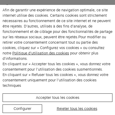
Contacts
Afin de garantir une expérience de navigation optimale, ce site
Membership
internet utilise des cookies. Certains cookies sont strictement
Press
nécessaires au fonctionnement de ce site internet et ne peuvent
Private events
être rejetés. D’autres, utilisés à des fins d’analyse, de
fonctionnement et de ciblage pour des fonctionnalités de partage
Change language 
sur les réseaux sociaux, peuvent être rejetés.Pour modifier ou
Subscribe to our newsletter
retirer votre consentement concernant tout ou partie des
cookies, cliquez sur « Configurez vos cookies » ou consultez
notre
Politique d’utilisation des cookies
pour obtenir plus
→
d’informations.
En cliquant sur « Accepter tous les cookies », vous donnez votre
Fondation Cartier uses your email address to send you its newsletter.
You can unsubscribe at any time using the unsubscribe link. For more
consentement pour l’utilisation des cookies susmentionnés.
information, see our privacy policy.
Instagram (opens in a new tab)
Facebook (opens in a new tab)
Pinterest (opens in a new tab)
Youtube (opens in a new tab)
Spotify (opens in a new tab)
LinkedIn (opens in a new tab)
Google Arts & Culture (opens in a new tab)
En cliquant sur « Refuser tous les cookies », vous donnez votre
consentement uniquement pour l’utilisation des cookies
techniques
Fondation Cartier pour l’art 
Accepter tous les cookies
© 2026 Fondation Cartier
Configurer
Rejeter tous les cookies
Visitor Regulations
Ticketing Terms & Conditions