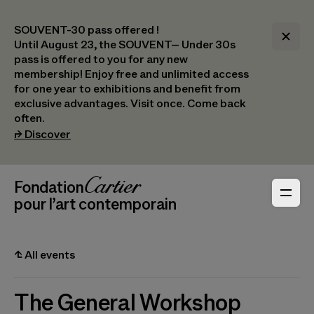
SOUVENT-30 pass offered !
Until August 23, the SOUVENT– Under 30s
pass is offered to you for any new
membership! Enjoy free and unlimited access
for one year to exhibitions and benefit from
exclusive advantages. Visit once. Come back
often.
(opens in a new tab)
⮣
Discover
Header Navigation
Fondation Cartier
_logo
pour l’art contemporain
⮤
All events
The General Workshop