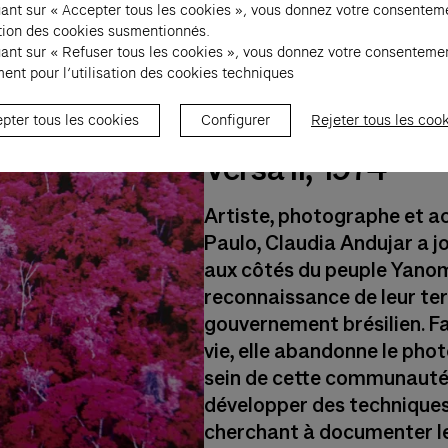
avec l’homme.
uant sur « Accepter tous les cookies », vous donnez votre consentem
sation des cookies susmentionnés.
uant sur « Refuser tous les cookies », vous donnez votre consenteme
ent pour l’utilisation des cookies techniques
pter tous les cookies
Configurer
Rejeter tous les coo
Photo : Claudia A
Versa II, 1974
Artiste, photographe et ac
Paulo, Claudia Andujar a 
aux côtés du peuple Yano
reconnaissance de leur terr
gouvernement brésilien. F
vie, elle abandonne le pho
sein de cette communauté
développer des technique
cherchant à documenter le