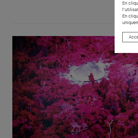
En cliq
l’utili
En cliq
uniquem
Acce