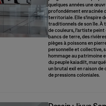
quelques années une œuvre
profondément enracinée 
territoriale. Elle s’inspire
traditionnels de son île. À
de couleurs, l’artiste pein
bancs de terre, des rivière
pièges à poissons en pier
personnelle et collective,
hommage au patrimoine et 
du peuple kaiadilt, marqu
un brutal exil en raison de
de pressions coloniales.