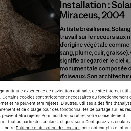
Installation : So
Miraceus, 2004
Artiste brésilienne, Solan
travail sur le recours aux
d’origine végétale comme 
sang, plume, cuir, graisse).
signifie « regarder le ciel »
monumentale composée de 
d’oiseaux. Son architecture
arbre qui se transforme en
 garantir une expérience de navigation optimale, ce site internet utili
dédiée aux rituels vaudou
. Certains cookies sont strictement nécessaires au fonctionnement 
situé au centre de l’œuvre
ernet et ne peuvent être rejetés. D’autres, utilisés à des fins d’analys
ombilical reliant le sol et l
nnement et de ciblage pour des fonctionnalités de partage sur les ré
panthéiste de la vie, où le
, peuvent être rejetés.Pour modifier ou retirer votre consentement
ant tout ou partie des cookies, cliquez sur « Configurez vos cookies
considérés comme des être
ez notre
Politique d’utilisation des cookies
pour obtenir plus d’inform