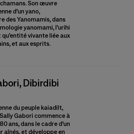
es chamans. Son œuvre
enne d’un yano,
re des Yanomamis, dans
smologie yanomami, l'urihi
 qu’entité vivante liée aux
ns, et aux esprits.
abori, Dibirdibi
enne du peuple kaiadilt,
k, Sally Gabori commence à
80 ans, dans le cadre d’un
 aînés, et développe en