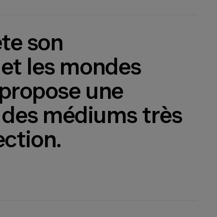
ète son
 et les mondes
s propose une
 des médiums très
ection.