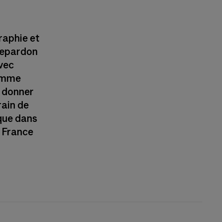
raphie et
Depardon
Avec
comme
e donner
rain de
sque dans
n France