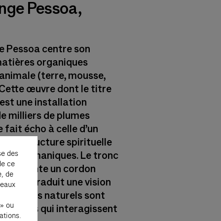
lange Pessoa,
ge Pessoa centre son
 matières organiques
animale (terre, mousse,
 Cette œuvre dont le titre
, est une installation
milliers de plumes
 fait écho à celle d’un
 une structure spirituelle
se des
s ou chamaniques. Le tronc
de ce
 représente un cordon
e, de
e ciel et traduit une vision
seaux
s éléments naturels sont
 » ou
s divins qui interagissent
ations.