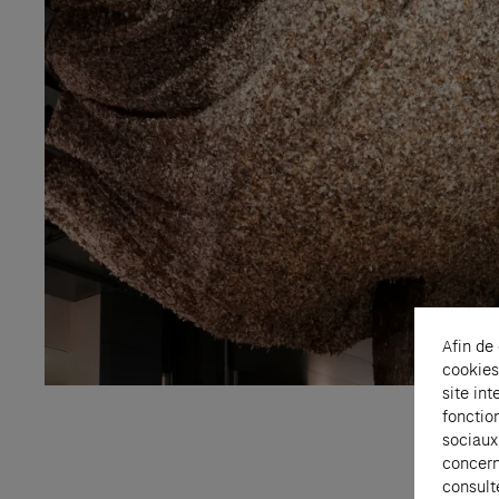
Afin de
cookies
site int
fonctio
sociaux
concern
consult