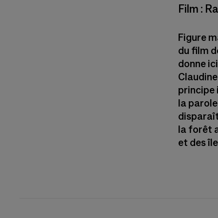
Film : 
Figure ma
du film 
donne ici
Claudine
principe 
la parole
disparaî
la forêt
et des îl