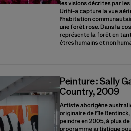
les visions décrites par l
Urihi-a capture la vue aéri
l’habitation communautai
une forêt rose. Dans la co
représente la forêt en tant
êtres humains et non humai
Peinture : Sally G
Country, 2009
Artiste aborigène australi
originaire de l’île Bentinc
peindre en 2005, à plus de 
programme artistique pour