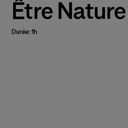
Être Nature
Durée: 1h