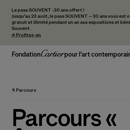
Le pass SOUVENT -30 ans offert !
Jusqu’au 23 août, le pass SOUVENT – 30 ans vous est off
gratuit et illimité pendant un an aux expositions et bén
Souvent.
(s’ouvre dans un nouvel onglet)
⮣
Profitez-en
Navigation en-tête
Fondation Cartier
_logo
pour l’art contemporai
⮤
Parcours
Parcours «