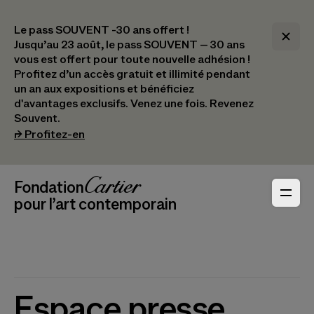
Le pass SOUVENT -30 ans offert !
Jusqu’au 23 août, le pass SOUVENT – 30 ans
vous est offert pour toute nouvelle adhésion !​
Profitez d’un accès gratuit et illimité pendant
un an aux expositions et bénéficiez
d'avantages exclusifs.​ Venez une fois. Revenez
Souvent.
(s’ouvre dans un nouvel onglet)
⮣
Profitez-en
Navigation en-tête
Fondation Cartier
_logo
pour l’art contemporain
Espace presse