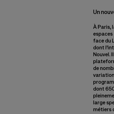
Un nouve
À Paris,
espaces a
face du 
dont l’in
Nouvel. 
platefor
de nombr
variation
programm
dont 650
pleineme
large spe
métiers d