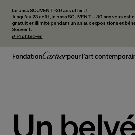
Le pass SOUVENT -30 ans offert !
Jusqu’au 23 août, le pass SOUVENT – 30 ans vous est off
gratuit et illimité pendant un an aux expositions et bén
Souvent.
(s’ouvre dans un nouvel onglet)
⮣
Profitez-en
Navigation en-tête
Fondation Cartier
_logo
pour l’art contemporai
Un belvé