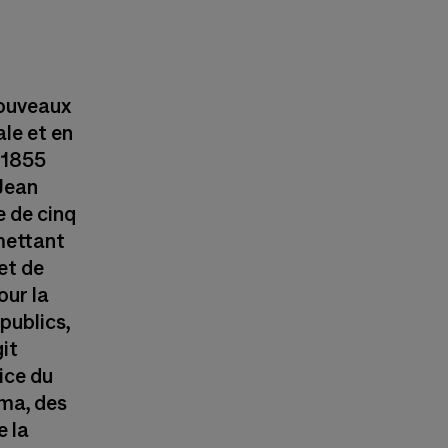
nouveaux
ale et en
 1855
 Jean
e de cinq
mettant
et de
our la
publics,
it
ice du
éma, des
e la