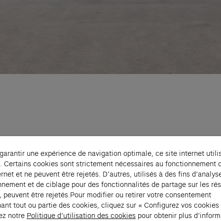
 garantir une expérience de navigation optimale, ce site internet utili
a création en 1984 par Alain Dominique Perrin
. Certains cookies sont strictement nécessaires au fonctionnement 
t de la Maison Cartier, elle expose des créate
ernet et ne peuvent être rejetés. D’autres, utilisés à des fins d’analys
nnement et de ciblage pour des fonctionnalités de partage sur les ré
izons, en décloisonnant les pratiques et les 
, peuvent être rejetés.Pour modifier ou retirer votre consentement
e. Constituée au fil d’une programmation à d
ant tout ou partie des cookies, cliquez sur « Configurez vos cookies
onale, sa collection est le reflet de sa
ez notre
Politique d’utilisation des cookies
pour obtenir plus d’inform