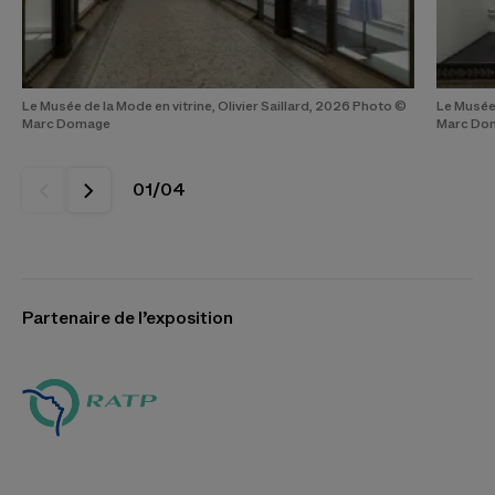
Le Musée de la Mode en vitrine, Olivier Saillard, 2026 Photo ©
Le Musée 
Marc Domage
Marc Do
01
/
04
Partenaire de l’exposition