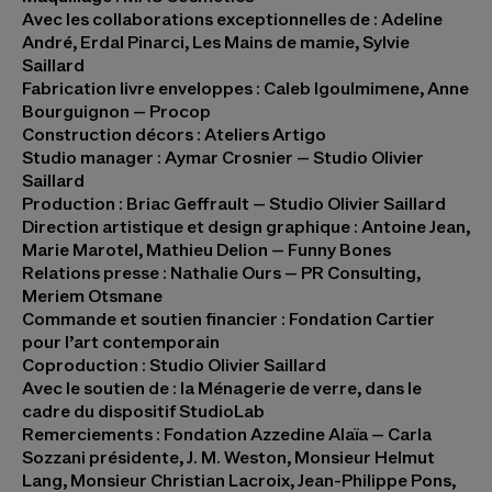
Avec les collaborations exceptionnelles de
: Adeline
André, Erdal Pinarci, Les Mains de mamie, Sylvie
Saillard
Fabrication livre enveloppes : Caleb Igoulmimene, Anne
Bourguignon – Procop
Construction décors
: Ateliers Artigo
Studio manager
: Aymar Crosnier – Studio Olivier
Saillard
Production
: Briac Geffrault – Studio Olivier Saillard
Direction artistique et design graphique
: Antoine Jean,
Marie Marotel, Mathieu Delion – Funny Bones
Relations presse
: Nathalie Ours – PR Consulting,
Meriem Otsmane
Commande et soutien financier
: Fondation Cartier
pour l’art contemporain
Coproduction
: Studio Olivier Saillard
Avec le soutien de
: la Ménagerie de verre, dans le
cadre du dispositif StudioLab
Remerciements
: Fondation Azzedine Alaïa – Carla
Sozzani présidente, J. M. Weston, Monsieur Helmut
Lang, Monsieur Christian Lacroix, Jean-Philippe Pons,