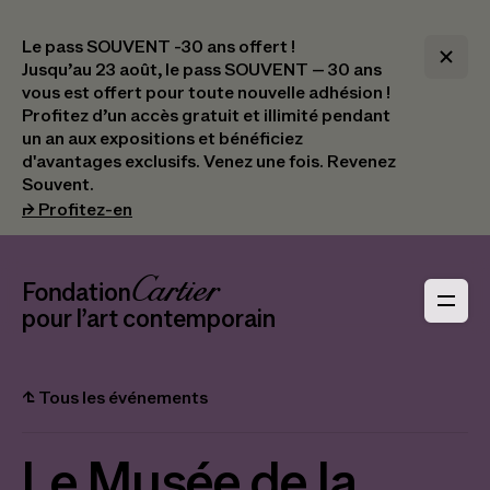
Le pass SOUVENT -30 ans offert !
Jusqu’au 23 août, le pass SOUVENT – 30 ans
vous est offert pour toute nouvelle adhésion !​
Profitez d’un accès gratuit et illimité pendant
un an aux expositions et bénéficiez
d'avantages exclusifs.​ Venez une fois. Revenez
Souvent.
(s’ouvre dans un nouvel onglet)
⮣
Profitez-en
Navigation en-tête
Fondation Cartier
_logo
pour l’art contemporain
⮤
Tous les événements
Le Musée de la