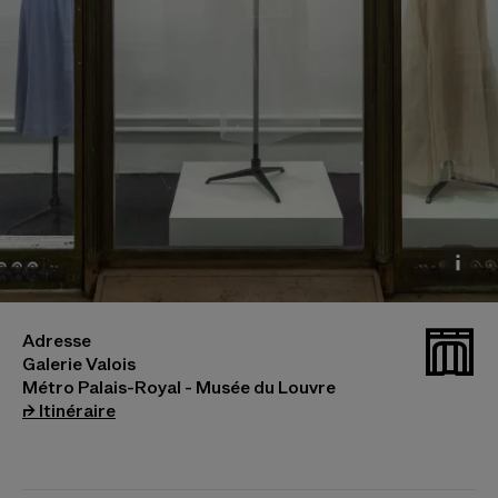
Le Musée de la Mode en vitrine, Olivier Saillard, 2026
_galv
Adresse
Photo © Marc Domage
Galerie Valois
Métro Palais-Royal - Musée du Louvre
(s’ouvre dans un nouvel onglet)
⮣
Itinéraire