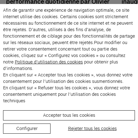
performance quotidienne par Olivier
inaug
Saillard & invités
Perfo
Afin de garantir une expérience de navigation optimale, ce site
Sailla
internet utilise des cookies. Certains cookies sont strictement
08 mars → 21 mars 2026, Mercredi au
nécessaires au fonctionnement de ce site internet et ne peuvent
dimanche, 17:00
Ven 06
être rejetés. D’autres, utilisés à des fins d’analyse, de
Fondation Cartier pour l’art contemporain
Studio
fonctionnement et de ciblage pour des fonctionnalités de partage
sur les réseaux sociaux, peuvent être rejetés.Pour modifier ou
retirer votre consentement concernant tout ou partie des
cookies, cliquez sur « Configurez vos cookies » ou consultez
notre
Politique d’utilisation des cookies
pour obtenir plus
d’informations.
En cliquant sur « Accepter tous les cookies », vous donnez votre
consentement pour l’utilisation des cookies susmentionnés.
En cliquant sur « Refuser tous les cookies », vous donnez votre
Contacts
consentement uniquement pour l’utilisation des cookies
Membres
techniques
Presse
Accepter tous les cookies
Privatisations
Changer de langue 
Configurer
Rejeter tous les cookies
Inscription à la newsletter