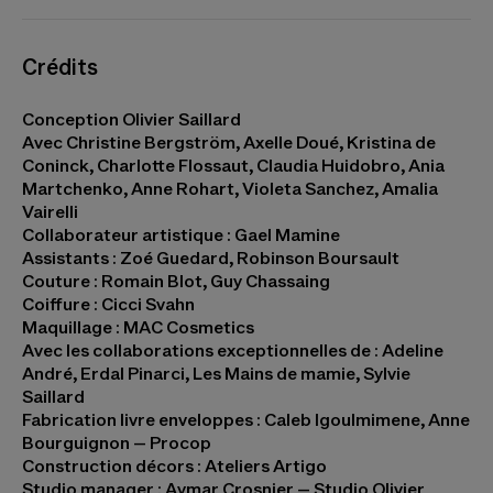
Crédits
Conception Olivier Saillard
Avec Christine Bergström, Axelle Doué, Kristina de
Coninck, Charlotte Flossaut, Claudia Huidobro, Ania
Martchenko, Anne Rohart, Violeta Sanchez, Amalia
Vairelli
Collaborateur artistique
: Gael Mamine
Assistants
: Zoé Guedard, Robinson Boursault
Couture
: Romain Blot, Guy Chassaing
Coiffure
: Cicci Svahn
Maquillage
: MAC Cosmetics
Avec les collaborations exceptionnelles de
: Adeline
André, Erdal Pinarci, Les Mains de mamie, Sylvie
Saillard
Fabrication livre enveloppes : Caleb Igoulmimene, Anne
Bourguignon – Procop
Construction décors
: Ateliers Artigo
Studio manager
: Aymar Crosnier – Studio Olivier