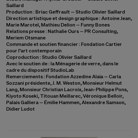
Saillard
Production
: Briac Geffrault – Studio Olivier Saillard
Direction artistique et design graphique
: Antoine Jean,
Marie Marotel, Mathieu Delion – Funny Bones
Relations presse
: Nathalie Ours – PR Consulting,
Meriem Otsmane
Commande et soutien financier
: Fondation Cartier
pour l’art contemporain
Coproduction
: Studio Olivier Saillard
Avec le soutien de
: la Ménagerie de verre, dans le
cadre du dispositif StudioLab
Remerciements
: Fondation Azzedine Alaïa – Carla
Sozzani présidente, J. M. Weston, Monsieur Helmut
Lang, Monsieur Christian Lacroix, Jean-Philippe Pons,
Kiyoto Koseki, Titouan Meillarec, Véronique Belloir,
Palais Galliera – Émilie Hammen, Alexandre Samson,
Didier Ludot