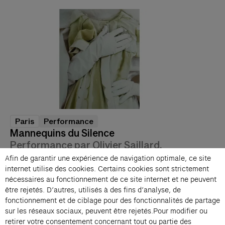
Paris
Performance
Mannequins du Silence
Performance par Olivier Saillard,
avec Tilda Swinton
Afin de garantir une expérience de navigation optimale, ce site
internet utilise des cookies. Certains cookies sont strictement
Ven 20 mars → Sam 21 mars 2026, 21:00
nécessaires au fonctionnement de ce site internet et ne peuvent
Studio Marie-Claude Beaud
être rejetés. D’autres, utilisés à des fins d’analyse, de
fonctionnement et de ciblage pour des fonctionnalités de partage
sur les réseaux sociaux, peuvent être rejetés.Pour modifier ou
retirer votre consentement concernant tout ou partie des