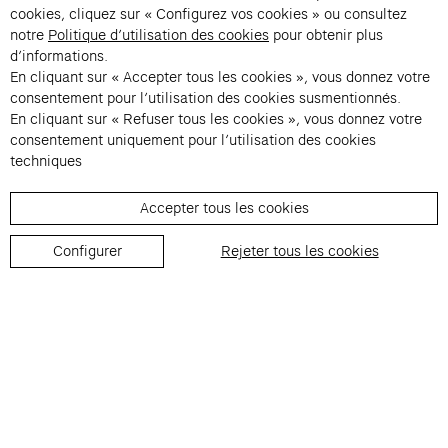
cookies, cliquez sur « Configurez vos cookies » ou consultez
notre
Politique d’utilisation des cookies
pour obtenir plus
d’informations.
En cliquant sur « Accepter tous les cookies », vous donnez votre
consentement pour l’utilisation des cookies susmentionnés.
En cliquant sur « Refuser tous les cookies », vous donnez votre
Contacts
consentement uniquement pour l’utilisation des cookies
Membres
techniques
Presse
Accepter tous les cookies
Privatisations
Changer de langue 
Configurer
Rejeter tous les cookies
Inscription à la newsletter
→
En vous inscrivant à notre newsletter, vous acceptez notre politique de
confidentialité.
Instagram (s’ouvre dans un nouvel onglet)
Facebook (s’ouvre dans un nouvel onglet)
Pinterest (s’ouvre dans un nouvel onglet)
Youtube (s’ouvre dans un nouvel onglet)
Spotify (s’ouvre dans un nouvel onglet)
LinkedIn (s’ouvre dans un nouvel onglet)
Google Arts & Culture (s’ouvre dans un nouv