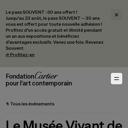
Le pass SOUVENT -30 ans offert !
Jusqu’au 23 août, le pass SOUVENT – 30 ans
vous est offert pour toute nouvelle adhésion !​
Profitez d’un accès gratuit et illimité pendant
un an aux expositions et bénéficiez
d'avantages exclusifs.​ Venez une fois. Revenez
Souvent.
(s’ouvre dans un nouvel onglet)
⮣
Profitez-en
Navigation en-tête
Fondation Cartier
_logo
pour l’art contemporain
⮤
Tous les événements
Le Musée Vivant de