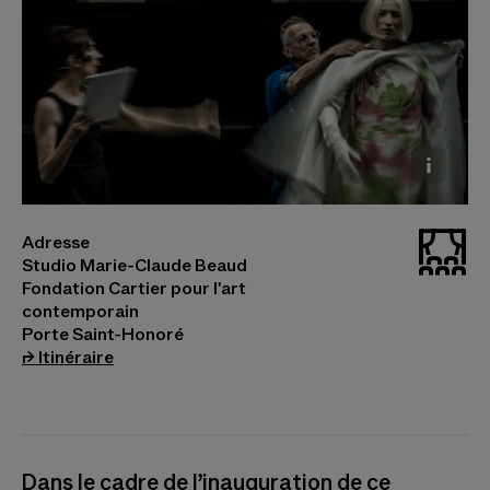
Le Musée Vivant de la Mode, Version
_stud
Adresse
Inaugurale, Olivier Saillard, 2026 Photo ©
Studio Marie-Claude Beaud
Ruediger Glatz
Fondation Cartier pour l'art
contemporain
Porte Saint-Honoré
(s’ouvre dans un nouvel onglet)
⮣
Itinéraire
Dans le cadre de l’inauguration de ce