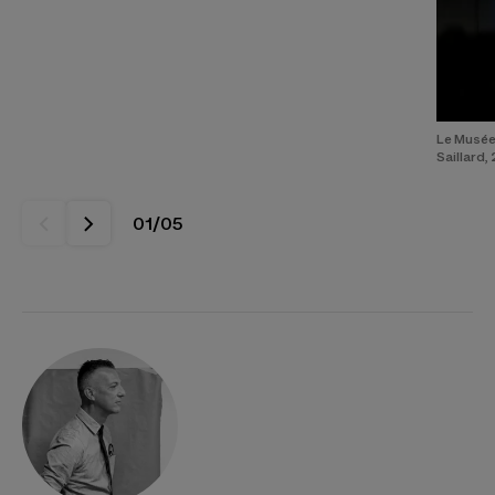
Le Musée 
Saillard,
01
/
05