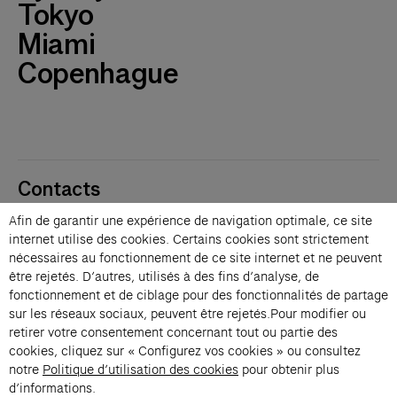
Tokyo
Miami
Copenhague
Contacts
Membres
Afin de garantir une expérience de navigation optimale, ce site
Presse
internet utilise des cookies. Certains cookies sont strictement
Privatisations
nécessaires au fonctionnement de ce site internet et ne peuvent
être rejetés. D’autres, utilisés à des fins d’analyse, de
Changer de langue 
fonctionnement et de ciblage pour des fonctionnalités de partage
Inscription à la newsletter
sur les réseaux sociaux, peuvent être rejetés.Pour modifier ou
retirer votre consentement concernant tout ou partie des
cookies, cliquez sur « Configurez vos cookies » ou consultez
→
notre
Politique d’utilisation des cookies
pour obtenir plus
En vous inscrivant à notre newsletter, vous acceptez notre politique de
d’informations.