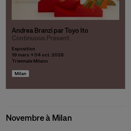
Andrea Branzi par Toyo Ito
Continuous Present
Exposition
19 mars → 04 oct. 2026
Triennale Milano
Milan
Novembre à Milan