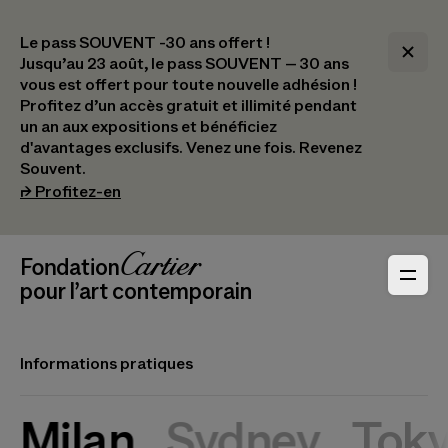
Le pass SOUVENT -30 ans offert !
Jusqu’au 23 août, le pass SOUVENT – 30 ans
vous est offert pour toute nouvelle adhésion !​
Profitez d’un accès gratuit et illimité pendant
un an aux expositions et bénéficiez
d'avantages exclusifs.​ Venez une fois. Revenez
Souvent.
(s’ouvre dans un nouvel onglet)
⮣
Profitez-en
Navigation en-tête
Fondation Cartier
_logo
pour l’art contemporain
Informations pratiques
Milan
Sydney
Tok