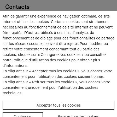
Contacts
Membres
Afin de garantir une expérience de navigation optimale, ce site
Presse
internet utilise des cookies. Certains cookies sont strictement
Privatisations
nécessaires au fonctionnement de ce site internet et ne peuvent
être rejetés. D’autres, utilisés à des fins d’analyse, de
Changer de langue 
fonctionnement et de ciblage pour des fonctionnalités de partage
Inscription à la newsletter
sur les réseaux sociaux, peuvent être rejetés.Pour modifier ou
retirer votre consentement concernant tout ou partie des
cookies, cliquez sur « Configurez vos cookies » ou consultez
→
notre
Politique d’utilisation des cookies
pour obtenir plus
En vous inscrivant à notre newsletter, vous acceptez notre politique de
d’informations.
confidentialité.
En cliquant sur « Accepter tous les cookies », vous donnez votre
Instagram (s’ouvre dans un nouvel onglet)
Facebook (s’ouvre dans un nouvel onglet)
Pinterest (s’ouvre dans un nouvel onglet)
Youtube (s’ouvre dans un nouvel onglet)
Spotify (s’ouvre dans un nouvel onglet)
LinkedIn (s’ouvre dans un nouvel onglet)
Google Arts & Culture (s’ouvre dans un nouv
consentement pour l’utilisation des cookies susmentionnés.
En cliquant sur « Refuser tous les cookies », vous donnez votre
consentement uniquement pour l’utilisation des cookies
Fondation Cartier pour l’art 
techniques
Accepter tous les cookies
© 2026 Fondation Cartier
Règlement de visite
Conditions Générales de Vente
Configurer
Rejeter tous les cookies