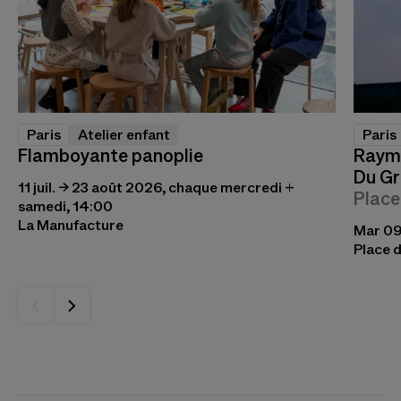
Paris
Atelier enfant
Paris
Flamboyante panoplie
Raymo
Du Gr
11 juil. → 23 août 2026, chaque mercredi +
Place
samedi, 14:00
La Manufacture
Mar 09 
Place d