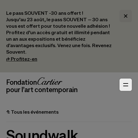
Le pass SOUVENT -30 ans offert !
Jusqu’au 23 août, le pass SOUVENT – 30 ans
vous est offert pour toute nouvelle adhésion !​
Profitez d’un accès gratuit et illimité pendant
un an aux expositions et bénéficiez
d'avantages exclusifs.​ Venez une fois. Revenez
Souvent.
(s’ouvre dans un nouvel onglet)
⮣
Profitez-en
Navigation en-tête
Fondation Cartier
_logo
pour l’art contemporain
⮤
Tous les événements
Soundwalk