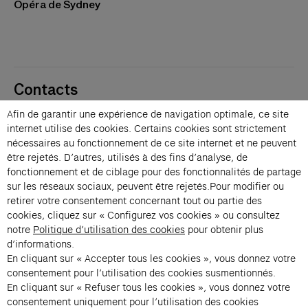
Opéra de Sydney
Contacts
Membres
Afin de garantir une expérience de navigation optimale, ce site
Presse
internet utilise des cookies. Certains cookies sont strictement
Privatisations
nécessaires au fonctionnement de ce site internet et ne peuvent
être rejetés. D’autres, utilisés à des fins d’analyse, de
Changer de langue 
fonctionnement et de ciblage pour des fonctionnalités de partage
Inscription à la newsletter
sur les réseaux sociaux, peuvent être rejetés.Pour modifier ou
retirer votre consentement concernant tout ou partie des
cookies, cliquez sur « Configurez vos cookies » ou consultez
→
notre
Politique d’utilisation des cookies
pour obtenir plus
En vous inscrivant à notre newsletter, vous acceptez notre politique de
d’informations.
confidentialité.
En cliquant sur « Accepter tous les cookies », vous donnez votre
Instagram (s’ouvre dans un nouvel onglet)
Facebook (s’ouvre dans un nouvel onglet)
Pinterest (s’ouvre dans un nouvel onglet)
Youtube (s’ouvre dans un nouvel onglet)
Spotify (s’ouvre dans un nouvel onglet)
LinkedIn (s’ouvre dans un nouvel onglet)
Google Arts & Culture (s’ouvre dans un nouv
consentement pour l’utilisation des cookies susmentionnés.
En cliquant sur « Refuser tous les cookies », vous donnez votre
consentement uniquement pour l’utilisation des cookies
Fondation Cartier pour l’art 