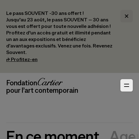
Le pass SOUVENT -30 ans offert !
Jusqu’au 23 août, le pass SOUVENT – 30 ans
vous est offert pour toute nouvelle adhésion !​
Profitez d’un accès gratuit et illimité pendant
un an aux expositions et bénéficiez
d'avantages exclusifs.​ Venez une fois. Revenez
Souvent.
(s’ouvre dans un nouvel onglet)
⮣
Profitez-en
Navigation en-tête
Fondation Cartier
_logo
pour l’art contemporain
En ce moment
Age