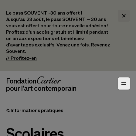
Le pass SOUVENT -30 ans offert !
Jusqu’au 23 août, le pass SOUVENT – 30 ans
vous est offert pour toute nouvelle adhésion !​
Profitez d’un accès gratuit et illimité pendant
un an aux expositions et bénéficiez
d'avantages exclusifs.​ Venez une fois. Revenez
Souvent.
(s’ouvre dans un nouvel onglet)
⮣
Profitez-en
Navigation en-tête
Fondation Cartier
_logo
pour l’art contemporain
⮤
Informations pratiques
Scolaires