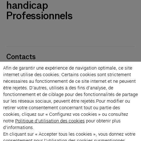
handicap
Professionnels
Contacts
Membres
Afin de garantir une expérience de navigation optimale, ce site
Presse
internet utilise des cookies. Certains cookies sont strictement
Privatisations
nécessaires au fonctionnement de ce site internet et ne peuvent
être rejetés. D’autres, utilisés à des fins d’analyse, de
Changer de langue 
fonctionnement et de ciblage pour des fonctionnalités de partage
Inscription à la newsletter
sur les réseaux sociaux, peuvent être rejetés.Pour modifier ou
retirer votre consentement concernant tout ou partie des
cookies, cliquez sur « Configurez vos cookies » ou consultez
→
notre
Politique d’utilisation des cookies
pour obtenir plus
En vous inscrivant à notre newsletter, vous acceptez notre politique de
d’informations.
confidentialité.
En cliquant sur « Accepter tous les cookies », vous donnez votre
Instagram (s’ouvre dans un nouvel onglet)
Facebook (s’ouvre dans un nouvel onglet)
Pinterest (s’ouvre dans un nouvel onglet)
Youtube (s’ouvre dans un nouvel onglet)
Spotify (s’ouvre dans un nouvel onglet)
LinkedIn (s’ouvre dans un nouvel onglet)
Google Arts & Culture (s’ouvre dans un nouv
consentement pour l’utilisation des cookies susmentionnés.