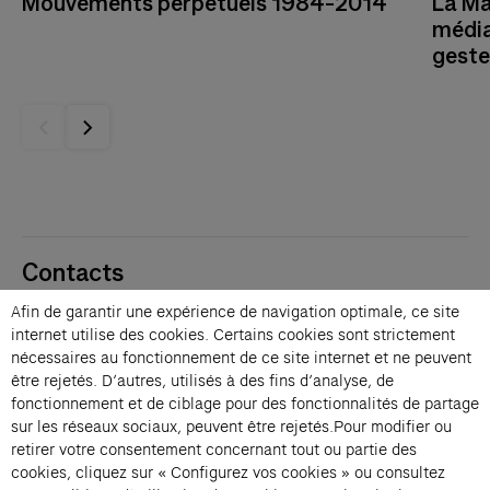
Mouvements perpétuels 1984-2014
La Ma
média
geste
Contacts
Membres
Afin de garantir une expérience de navigation optimale, ce site
Presse
internet utilise des cookies. Certains cookies sont strictement
Privatisations
nécessaires au fonctionnement de ce site internet et ne peuvent
être rejetés. D’autres, utilisés à des fins d’analyse, de
Changer de langue 
fonctionnement et de ciblage pour des fonctionnalités de partage
Inscription à la newsletter
sur les réseaux sociaux, peuvent être rejetés.Pour modifier ou
retirer votre consentement concernant tout ou partie des
cookies, cliquez sur « Configurez vos cookies » ou consultez
→