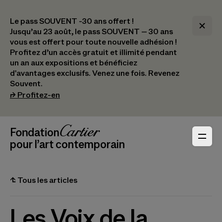
Le pass SOUVENT -30 ans offert !
Jusqu’au 23 août, le pass SOUVENT – 30 ans
vous est offert pour toute nouvelle adhésion !​
Profitez d’un accès gratuit et illimité pendant
un an aux expositions et bénéficiez
d'avantages exclusifs.​ Venez une fois. Revenez
Souvent.
(s’ouvre dans un nouvel onglet)
⮣
Profitez-en
Navigation en-tête
Fondation Cartier
_logo
pour l’art contemporain
⮤
Tous les articles
Les Voix de la