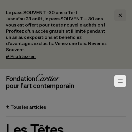
Le pass SOUVENT -30 ans offert !
Jusqu’au 23 août, le pass SOUVENT – 30 ans
vous est offert pour toute nouvelle adhésion !​
Profitez d’un accès gratuit et illimité pendant
un an aux expositions et bénéficiez
d'avantages exclusifs.​ Venez une fois. Revenez
Souvent.
(s’ouvre dans un nouvel onglet)
⮣
Profitez-en
Navigation en-tête
Fondation Cartier
_logo
pour l’art contemporain
⮤
Tous les articles
Les Têtes