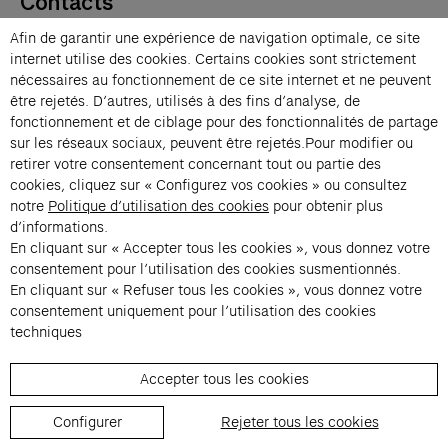
Contacts
Membres
Afin de garantir une expérience de navigation optimale, ce site
Presse
internet utilise des cookies. Certains cookies sont strictement
Privatisations
nécessaires au fonctionnement de ce site internet et ne peuvent
être rejetés. D’autres, utilisés à des fins d’analyse, de
Changer de langue 
fonctionnement et de ciblage pour des fonctionnalités de partage
Inscription à la newsletter
sur les réseaux sociaux, peuvent être rejetés.Pour modifier ou
retirer votre consentement concernant tout ou partie des
cookies, cliquez sur « Configurez vos cookies » ou consultez
→
notre
Politique d’utilisation des cookies
pour obtenir plus
En vous inscrivant à notre newsletter, vous acceptez notre politique de
d’informations.
confidentialité.
En cliquant sur « Accepter tous les cookies », vous donnez votre
Instagram (s’ouvre dans un nouvel onglet)
Facebook (s’ouvre dans un nouvel onglet)
Pinterest (s’ouvre dans un nouvel onglet)
Youtube (s’ouvre dans un nouvel onglet)
Spotify (s’ouvre dans un nouvel onglet)
LinkedIn (s’ouvre dans un nouvel onglet)
Google Arts & Culture (s’ouvre dans un nouv
consentement pour l’utilisation des cookies susmentionnés.
En cliquant sur « Refuser tous les cookies », vous donnez votre
consentement uniquement pour l’utilisation des cookies
Fondation Cartier pour l’art 
techniques
Accepter tous les cookies
© 2026 Fondation Cartier
Règlement de visite
Conditions Générales de Vente
Configurer
Rejeter tous les cookies
Politique de confidentialité
Mentions légales