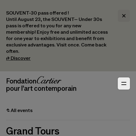
SOUVENT-30 pass offered !
Until August 23, the SOUVENT– Under 30s
pass is offered to you for any new
membership! Enjoy free and unlimited access
for one year to exhibitions and benefit from
exclusive advantages. Visit once. Come back
often.
(opens in a new tab)
⮣
Discover
Header Navigation
Fondation Cartier
_logo
pour l’art contemporain
⮤
All events
Grand Tours