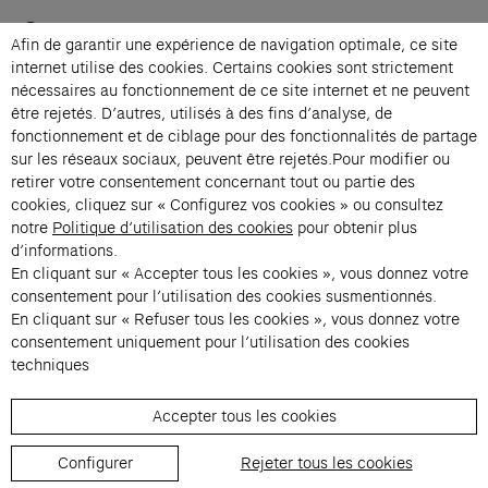
Contacts
Afin de garantir une expérience de navigation optimale, ce site
Membership
internet utilise des cookies. Certains cookies sont strictement
Press
nécessaires au fonctionnement de ce site internet et ne peuvent
Private events
être rejetés. D’autres, utilisés à des fins d’analyse, de
fonctionnement et de ciblage pour des fonctionnalités de partage
Change language 
sur les réseaux sociaux, peuvent être rejetés.Pour modifier ou
Subscribe to our newsletter
retirer votre consentement concernant tout ou partie des
cookies, cliquez sur « Configurez vos cookies » ou consultez
notre
Politique d’utilisation des cookies
pour obtenir plus
→
d’informations.
En cliquant sur « Accepter tous les cookies », vous donnez votre
Fondation Cartier uses your email address to send you its newsletter.
You can unsubscribe at any time using the unsubscribe link. For more
consentement pour l’utilisation des cookies susmentionnés.
information, see our privacy policy.
Instagram (opens in a new tab)
Facebook (opens in a new tab)
Pinterest (opens in a new tab)
Youtube (opens in a new tab)
Spotify (opens in a new tab)
LinkedIn (opens in a new tab)
Google Arts & Culture (opens in a new tab)
En cliquant sur « Refuser tous les cookies », vous donnez votre
consentement uniquement pour l’utilisation des cookies
techniques
Fondation Cartier pour l’art 
Accepter tous les cookies
© 2026 Fondation Cartier
Configurer
Rejeter tous les cookies
Visitor Regulations
Ticketing Terms & Conditions