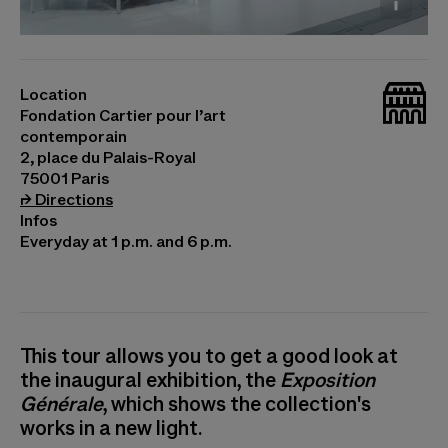
© Gran Chaco, 1952-1996 © Nikau Hindin,
Aumoana - Manu Nui, 2024. Photo © Cyril
_bat
Marcilhacy
Location
Fondation Cartier pour l’art
contemporain
2, place du Palais-Royal
75001 Paris
(opens in a new tab)
⮣
Directions
Infos
Everyday at 1 p.m. and 6 p.m.
This tour allows you to get a good look at
the inaugural exhibition, the
Exposition
Générale
, which shows the collection's
works in a new light.