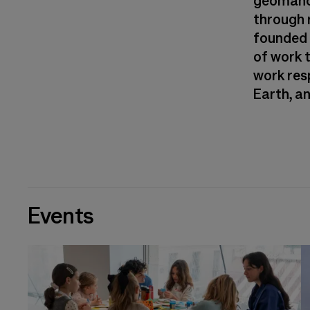
geomance
through 
founded 
of work 
work res
Earth, a
Events