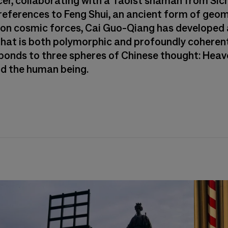
r, collaborating with a Taoist shaman from Sich
references to Feng Shui, an ancient form of geo
on cosmic forces, Cai Guo-Qiang has developed
that is both polymorphic and profoundly coherent
ponds to three spheres of Chinese thought: Heav
nd the human being.