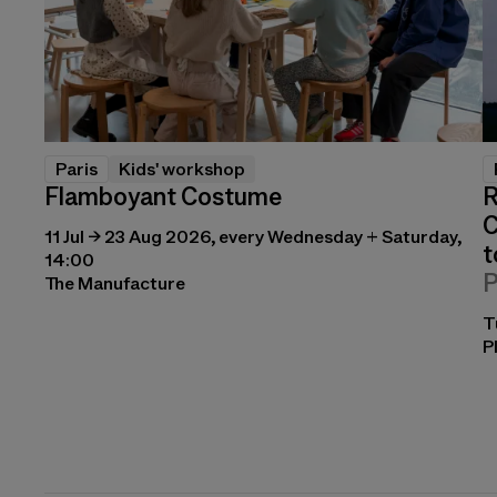
Paris
Kids' workshop
Flamboyant Costume
R
C
11 Jul → 23 Aug 2026, every Wednesday + Saturday,
t
14:00
P
The Manufacture
T
P