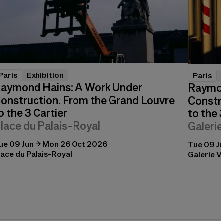
Paris
Exhibition
Paris
aymond Hains: A Work Under
Raymo
onstruction. From the Grand Louvre
Constr
o the 3 Cartier
to the 
lace du Palais-Royal
Galeri
ue 09 Jun → Mon 26 Oct 2026
Tue 09 J
lace du Palais-Royal
Galerie V