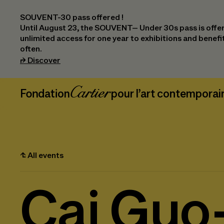
SOUVENT-30 pass offered !
Until August 23, the SOUVENT– Under 30s pass is offer
unlimited access for one year to exhibitions and benef
often.
(opens in a new tab)
⮣
Discover
Header Navigation
Fondation Cartier
_logo
pour l’art contemporai
⮤
All events
Cai Guo