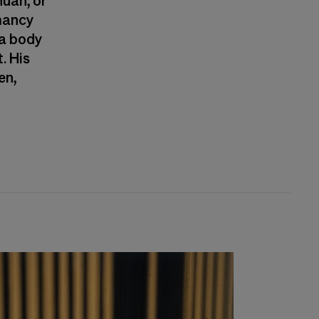
uan, or
mancy
 a body
. His
en,