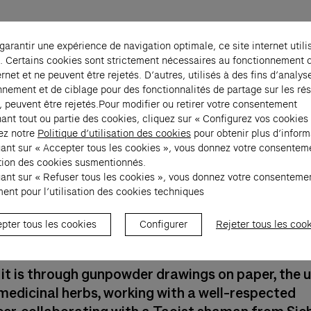
tion, 20 avril 2000 © Cai Guo-Qiang Photo © Marie Clérin
r pour l'art
 garantir une expérience de navigation optimale, ce site internet utili
. Certains cookies sont strictement nécessaires au fonctionnement 
aspail
ernet et ne peuvent être rejetés. D’autres, utilisés à des fins d’analys
nnement et de ciblage pour des fonctionnalités de partage sur les ré
, peuvent être rejetés.Pour modifier ou retirer votre consentement
ant tout ou partie des cookies, cliquez sur « Configurez vos cookies
ez notre
Politique d’utilisation des cookies
pour obtenir plus d’inform
uant sur « Accepter tous les cookies », vous donnez votre consentem
sation des cookies susmentionnés.
uant sur « Refuser tous les cookies », vous donnez votre consenteme
ent pour l’utilisation des cookies techniques
phemeral and monumental, the work of Cai G
 a religious, philosophical, and age-old aesthe
pter tous les cookies
Configurer
Rejeter tous les coo
n.
it is through gunpowder drawings on paper, the u
medicinal herbs, working with a well-respected