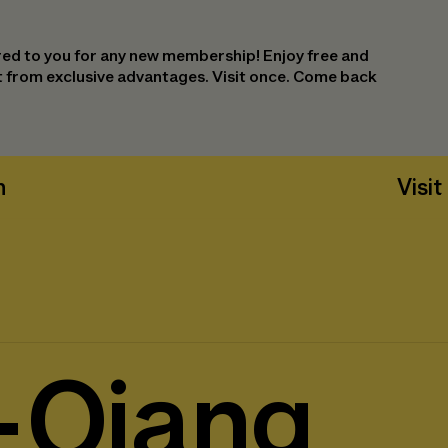
ed to you for any new membership! Enjoy free and
it from exclusive advantages. Visit once. Come back
n
Visit
-Qiang