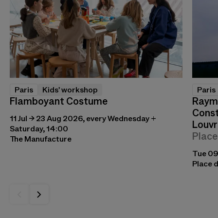
Paris
Kids' workshop
Paris
Flamboyant Costume
Raymo
Const
11 Jul → 23 Aug 2026, every Wednesday +
Louvr
Saturday, 14:00
Place
The Manufacture
Tue 09
Place d