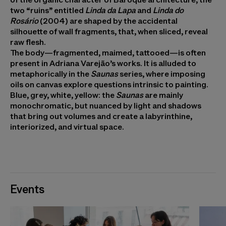
two “ruins” entitled
Linda da Lapa
and
Linda do
Rosário
(2004) are shaped by the accidental
silhouette of wall fragments, that, when sliced, reveal
raw flesh.
The body—fragmented, maimed, tattooed—is often
present in Adriana Varejão’s works. It is alluded to
metaphorically in the
Saunas
series, where imposing
oils on canvas explore questions intrinsic to painting.
Blue, grey, white, yellow: the
Saunas
are mainly
monochromatic, but nuanced by light and shadows
that bring out volumes and create a labyrinthine,
interiorized, and virtual space.
Events