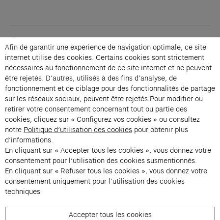
Contacts
Afin de garantir une expérience de navigation optimale, ce site
Membership
internet utilise des cookies. Certains cookies sont strictement
Press
nécessaires au fonctionnement de ce site internet et ne peuvent
Private events
être rejetés. D’autres, utilisés à des fins d’analyse, de
fonctionnement et de ciblage pour des fonctionnalités de partage
Change language 
sur les réseaux sociaux, peuvent être rejetés.Pour modifier ou
Subscribe to our newsletter
retirer votre consentement concernant tout ou partie des
cookies, cliquez sur « Configurez vos cookies » ou consultez
notre
Politique d’utilisation des cookies
pour obtenir plus
→
d’informations.
En cliquant sur « Accepter tous les cookies », vous donnez votre
Fondation Cartier uses your email address to send you its newsletter.
You can unsubscribe at any time using the unsubscribe link. For more
consentement pour l’utilisation des cookies susmentionnés.
information, see our privacy policy.
Instagram (opens in a new tab)
Facebook (opens in a new tab)
Pinterest (opens in a new tab)
Youtube (opens in a new tab)
Spotify (opens in a new tab)
LinkedIn (opens in a new tab)
Google Arts & Culture (opens in a new tab)
En cliquant sur « Refuser tous les cookies », vous donnez votre
consentement uniquement pour l’utilisation des cookies
techniques
Fondation Cartier pour l’art 
Accepter tous les cookies