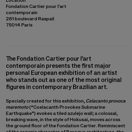
Location
Varejão Photo © Patrick Gries
Fondation Cartier pour l'art
contemporain
261 boulevard Raspail
75014 Paris
The Fondation Cartier pour l’art
contemporain presents the first major
personal European exhibition of an artist
who stands out as one of the most original
figures in contemporary Brazilian art.
Specially created for this exhibition,
Celacanto provoca
maremoto
(“Coelacanth Provokes Submarine
Earthquake”) evokes a tiled azulejo wall; a colossal,
breaking wave, in the style of Hokusai, moves across
the ground floor of the Fondation Cartier. Reminiscent
of the organic character of Baroque architecture, the