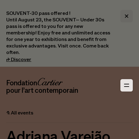
SOUVENT-30 pass offered !
Until August 23, the SOUVENT– Under 30s
pass is offered to you for any new
membership! Enjoy free and unlimited access
for one year to exhibitions and benefit from
exclusive advantages. Visit once. Come back
often.
(opens in a new tab)
⮣
Discover
Header Navigation
Fondation Cartier
_logo
pour l’art contemporain
⮤
All events
Adriana Varejão