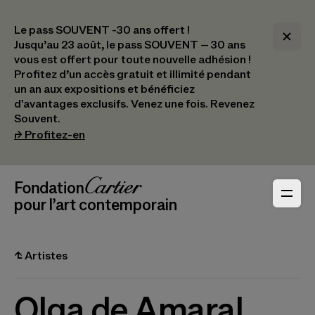
Le pass SOUVENT -30 ans offert !
Jusqu’au 23 août, le pass SOUVENT – 30 ans
vous est offert pour toute nouvelle adhésion !​
Profitez d’un accès gratuit et illimité pendant
un an aux expositions et bénéficiez
d'avantages exclusifs.​ Venez une fois. Revenez
Souvent.
(s’ouvre dans un nouvel onglet)
⮣
Profitez-en
Navigation en-tête
Fondation Cartier
_logo
pour l’art contemporain
⮤
Artistes
Olga de Amaral