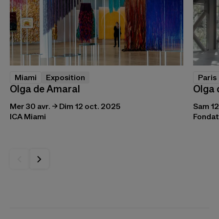
Miami
Exposition
Paris
Olga de Amaral
Olga 
Mer 30 avr. → Dim 12 oct. 2025
Sam 12
ICA Miami
Fondat