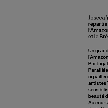
Joseca 
répartie
l’Amazon
et le Bré
Un grand
l’Amazoni
Portugal,
Parallèle
orpailleu
artistes
sensibili
beauté d
Au cours