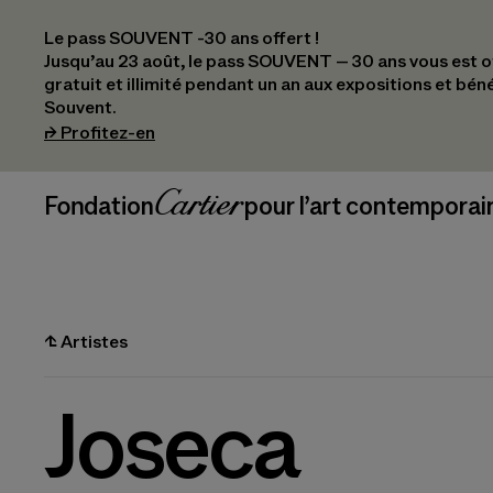
Le pass SOUVENT -30 ans offert !
Jusqu’au 23 août, le pass SOUVENT – 30 ans vous est off
gratuit et illimité pendant un an aux expositions et bén
Souvent.
(s’ouvre dans un nouvel onglet)
⮣
Profitez-en
Navigation en-tête
Fondation Cartier
_logo
pour l’art contemporai
⮤
Artistes
Joseca