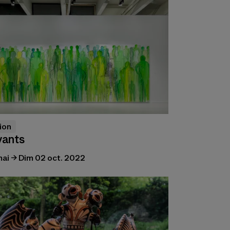
ion
vants
ai → Dim 02 oct. 2022