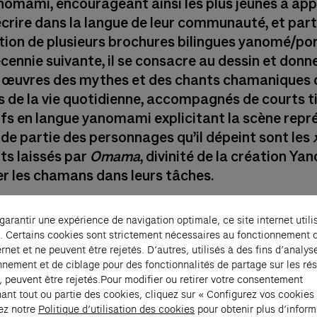
nomami, encourageant ainsi les plus jeunes à ap
 écrire dans la langue de leur communauté, et part
ation de plusieurs brochures bilingues yanomé/por
cennie suivante, il se consacre au dessin et donne
 œuvres des mythes et des chants chamaniques 
de la vie quotidienne, accompagnés de courts t
ifs en langue yanomami explicitant la scène repr
de partie des personnages qu’il dépeint sont les
x
ts laissés par
Omama
, divinité de la création Y
er les chamans dans leurs tâches.
 garantir une expérience de navigation optimale, ce site internet utili
. Certains cookies sont strictement nécessaires au fonctionnement 
ernet et ne peuvent être rejetés. D’autres, utilisés à des fins d’analys
nnement et de ciblage pour des fonctionnalités de partage sur les ré
, peuvent être rejetés.Pour modifier ou retirer votre consentement
003, le travail de Joseca Yanomami a été exposé
ant tout ou partie des cookies, cliquez sur « Configurez vos cookies
s institutions artistiques au Brésil et à l'étrang
ez notre
Politique d’utilisation des cookies
pour obtenir plus d’inform