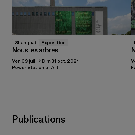
Shanghai
Exposition
Nous les arbres
N
Ven 09 juil. → Dim 31 oct. 2021
V
Power Station of Art
F
Publications