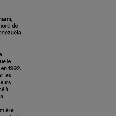
mami,
 nord de
Venezuela
e
ue le
n en 1992.
r les
ieurs
cé à
la
emière