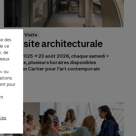
Paris
Visite
se des
La visite architecturale
de ce
e, de
25 oct. 2025 → 23 août 2026, chaque samedi +
seaux
dimanche, plusieurs horaires disponibles
Fondation Cartier pour l’art contemporain
 » ou
ations.
ent pour
nt
kies