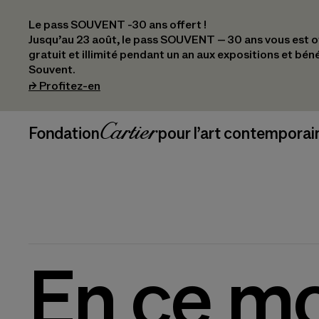
Le pass SOUVENT -30 ans offert !
Jusqu’au 23 août, le pass SOUVENT – 30 ans vous est off
gratuit et illimité pendant un an aux expositions et bén
Souvent.
(s’ouvre dans un nouvel onglet)
⮣
Profitez-en
Navigation en-tête
Fondation Cartier
_logo
pour l’art contemporai
En ce m