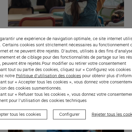
Paris
Famille
 garantir une expérience de navigation optimale, ce site internet utili
La micro-fabrique
. Certains cookies sont strictement nécessaires au fonctionnement 
ernet et ne peuvent être rejetés. D’autres, utilisés à des fins d’analys
25 oct. 2025 → 23 août 2026, chaque dimanche,
nnement et de ciblage pour des fonctionnalités de partage sur les ré
11:30
, peuvent être rejetés.Pour modifier ou retirer votre consentement
Fondation Cartier pour l’art contemporain
ant tout ou partie des cookies, cliquez sur « Configurez vos cookies
ez notre
Politique d’utilisation des cookies
pour obtenir plus d’inform
uant sur « Accepter tous les cookies », vous donnez votre consentem
sation des cookies susmentionnés.
uant sur « Refuser tous les cookies », vous donnez votre consenteme
ent pour l’utilisation des cookies techniques
pter tous les cookies
Configurer
Rejeter tous les coo