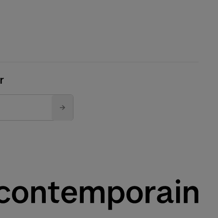
r
→
s acceptez notre politique
el onglet)
vel onglet)
ouvel onglet)
nouvel onglet)
 nouvel onglet)
s un nouvel onglet)
re (s’ouvre dans un nouvel onglet)
contemporain