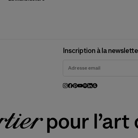
Inscription à la newslette
En vous inscrivant à notre newsletter, vou
de confidentialité.
Instagram (s’ouvre dans un nouv
Facebook (s’ouvre dans un nou
Pinterest (s’ouvre dans un n
Youtube (s’ouvre dans un 
Spotify (s’ouvre dans un
LinkedIn (s’ouvre dan
Google Arts & Cultu
Fondation Cartier pour l’art 