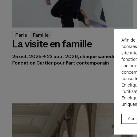
Paris
Famille
Afin de
La visite en famille
cookies
site int
25 oct. 2025 → 23 août 2026, chaque samedi, 16:00
fonctio
Fondation Cartier pour l’art contemporain
sociaux
concern
consult
En cliq
l’utili
En cliq
uniquem
Acce