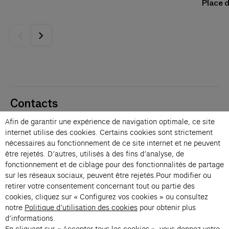
Place d
Contacts
Membres
Afin de garantir une expérience de navigation optimale, ce site
Presse
internet utilise des cookies. Certains cookies sont strictement
Privatisations
nécessaires au fonctionnement de ce site internet et ne peuvent
être rejetés. D’autres, utilisés à des fins d’analyse, de
Changer de langue 
fonctionnement et de ciblage pour des fonctionnalités de partage
Inscription à la newsletter
sur les réseaux sociaux, peuvent être rejetés.Pour modifier ou
retirer votre consentement concernant tout ou partie des
cookies, cliquez sur « Configurez vos cookies » ou consultez
→
notre
Politique d’utilisation des cookies
pour obtenir plus
En vous inscrivant à notre newsletter, vous acceptez notre politique de
d’informations.
confidentialité.