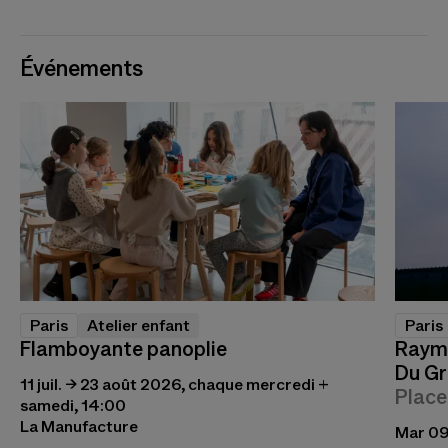
Événements
Paris
Atelier enfant
Paris
Flamboyante panoplie
Raymo
Du Gr
11 juil. → 23 août 2026, chaque mercredi +
Place
samedi, 14:00
La Manufacture
Mar 09 