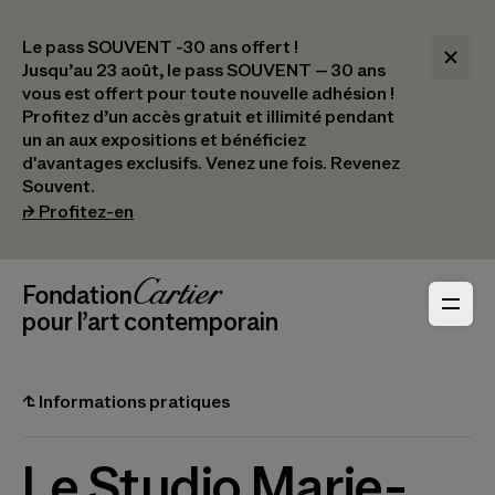
Le pass SOUVENT -30 ans offert !
Jusqu’au 23 août, le pass SOUVENT – 30 ans
vous est offert pour toute nouvelle adhésion !​
Profitez d’un accès gratuit et illimité pendant
un an aux expositions et bénéficiez
d'avantages exclusifs.​ Venez une fois. Revenez
Souvent.
(s’ouvre dans un nouvel onglet)
⮣
Profitez-en
Navigation en-tête
Fondation Cartier
_logo
pour l’art contemporain
⮤
Informations pratiques
Le Studio Marie-