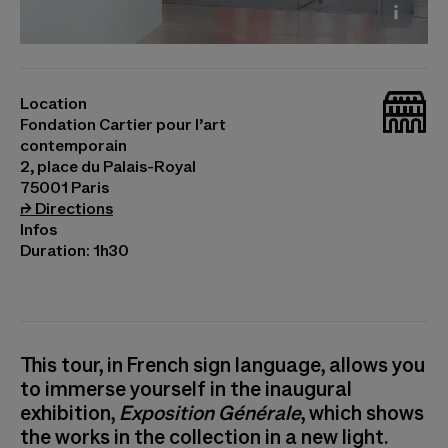
Sally Gabori, Dibirdibi Country, 2009 © The Estate
of Sally Gabori / Adagp, Paris, 2025 Photo © Cyril
_bat
Marcilhacy
Location
Fondation Cartier pour l’art
contemporain
2, place du Palais-Royal
75001 Paris
(opens in a new tab)
⮣
Directions
Infos
Duration: 1h30
This tour, in French sign language, allows you
to immerse yourself in the inaugural
exhibition,
Exposition Générale
, which shows
the works in the collection in a new light.