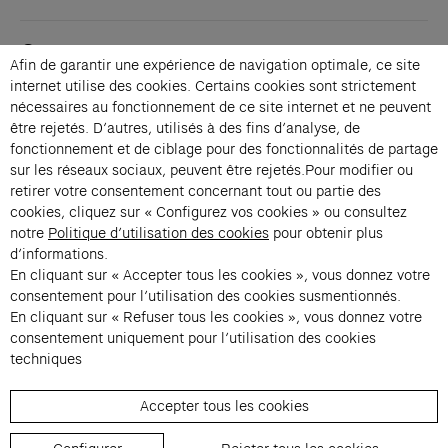
Contacts
Afin de garantir une expérience de navigation optimale, ce site
Membership
internet utilise des cookies. Certains cookies sont strictement
Press
nécessaires au fonctionnement de ce site internet et ne peuvent
Private events
être rejetés. D’autres, utilisés à des fins d’analyse, de
fonctionnement et de ciblage pour des fonctionnalités de partage
Change language 
sur les réseaux sociaux, peuvent être rejetés.Pour modifier ou
Subscribe to our newsletter
retirer votre consentement concernant tout ou partie des
cookies, cliquez sur « Configurez vos cookies » ou consultez
notre
Politique d’utilisation des cookies
pour obtenir plus
→
d’informations.
En cliquant sur « Accepter tous les cookies », vous donnez votre
Fondation Cartier uses your email address to send you its newsletter.
You can unsubscribe at any time using the unsubscribe link. For more
consentement pour l’utilisation des cookies susmentionnés.
information, see our privacy policy.
Instagram (opens in a new tab)
Facebook (opens in a new tab)
Pinterest (opens in a new tab)
Youtube (opens in a new tab)
Spotify (opens in a new tab)
LinkedIn (opens in a new tab)
Google Arts & Culture (opens in a new tab)
En cliquant sur « Refuser tous les cookies », vous donnez votre
consentement uniquement pour l’utilisation des cookies
techniques
Fondation Cartier pour l’art 
Accepter tous les cookies
© 2026 Fondation Cartier