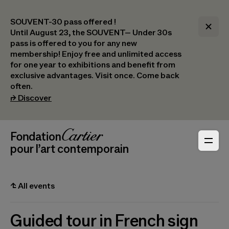
SOUVENT-30 pass offered !
Until August 23, the SOUVENT– Under 30s
pass is offered to you for any new
membership! Enjoy free and unlimited access
for one year to exhibitions and benefit from
exclusive advantages. Visit once. Come back
often.
(opens in a new tab)
⮣
Discover
Header Navigation
Fondation Cartier
_logo
pour l’art contemporain
⮤
All events
Guided tour in French sign