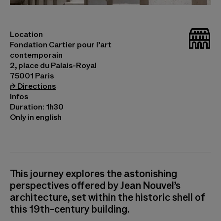
La Fondation Cartier pour l'art contemporain, 2,
place du Palais-Royal, Paris © Danica O Kus
_bat
Location
Fondation Cartier pour l’art
contemporain
2, place du Palais-Royal
75001 Paris
(opens in a new tab)
⮣
Directions
Infos
Duration: 1h30
Only in english
This journey explores the astonishing
perspectives offered by Jean Nouvel’s
architecture, set within the historic shell of
this 19th-century building.