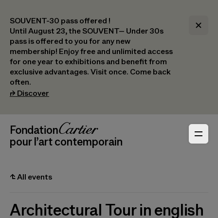
SOUVENT-30 pass offered !
Until August 23, the SOUVENT– Under 30s
pass is offered to you for any new
membership! Enjoy free and unlimited access
for one year to exhibitions and benefit from
exclusive advantages. Visit once. Come back
often.
(opens in a new tab)
⮣
Discover
Header Navigation
Fondation Cartier
_logo
pour l’art contemporain
⮤
All events
Architectural Tour in english