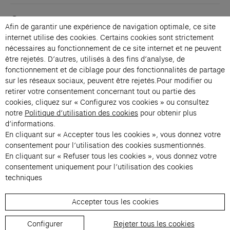
Contacts
Afin de garantir une expérience de navigation optimale, ce site
Membership
internet utilise des cookies. Certains cookies sont strictement
Press
nécessaires au fonctionnement de ce site internet et ne peuvent
Private events
être rejetés. D’autres, utilisés à des fins d’analyse, de
fonctionnement et de ciblage pour des fonctionnalités de partage
Change language 
sur les réseaux sociaux, peuvent être rejetés.Pour modifier ou
Subscribe to our newsletter
retirer votre consentement concernant tout ou partie des
cookies, cliquez sur « Configurez vos cookies » ou consultez
notre
Politique d’utilisation des cookies
pour obtenir plus
→
d’informations.
En cliquant sur « Accepter tous les cookies », vous donnez votre
Fondation Cartier uses your email address to send you its newsletter.
You can unsubscribe at any time using the unsubscribe link. For more
consentement pour l’utilisation des cookies susmentionnés.
information, see our privacy policy.
Instagram (opens in a new tab)
Facebook (opens in a new tab)
Pinterest (opens in a new tab)
Youtube (opens in a new tab)
Spotify (opens in a new tab)
LinkedIn (opens in a new tab)
Google Arts & Culture (opens in a new tab)
En cliquant sur « Refuser tous les cookies », vous donnez votre
consentement uniquement pour l’utilisation des cookies
techniques
Fondation Cartier pour l’art 
Accepter tous les cookies
© 2026 Fondation Cartier
Configurer
Rejeter tous les cookies
Visitor Regulations
Ticketing Terms & Conditions