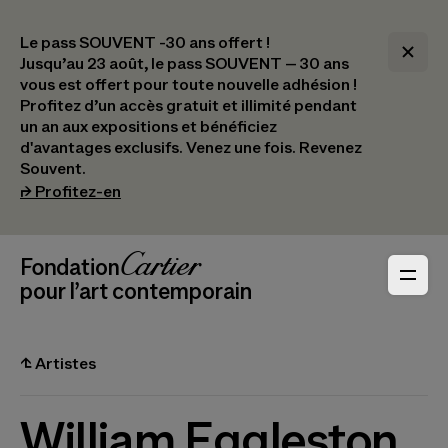
Le pass SOUVENT -30 ans offert !
Jusqu’au 23 août, le pass SOUVENT – 30 ans
vous est offert pour toute nouvelle adhésion !​
Profitez d’un accès gratuit et illimité pendant
un an aux expositions et bénéficiez
d'avantages exclusifs.​ Venez une fois. Revenez
Souvent.
(s’ouvre dans un nouvel onglet)
⮣
Profitez-en
Navigation en-tête
Fondation Cartier
_logo
pour l’art contemporain
⮤
Artistes
William Eggleston