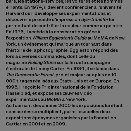
bars, les stations-services, les voitures et les hommes
errants. En 1974, il devient conférencier à l’université
Harvard où il développe ses expérimentations et
découvre le procédé d’impression
dye-transfer
lui
permettant de contrôler la couleur comme un peintre.
En 1976, il accède à la consécration grâce à
l’exposition
William Eggleston’s Guide
au MoMA de New
York, un événement qui marque un tournant dans
l’histoire de la photographie. Eggleston répond dès
lors à diverses commandes, dont celle du
magazine
Rolling Stone
sur la fin de la campagne
électorale de Jimmy Carter. En 1984, il se lance dans
The Democratic Forest,
projet majeur aux plus de 10
000 tirages réalisés aux États-Unis et en Europe. En
1998, il reçoit le Prix international de la Fondation
Hasselblad, et expose ses œuvres vidéo
expérimentales au MoMA à New York.
Au tournant des années 2000 les expositions lui étant
consacrées se multiplient, parmi lesquelles deux
expositions éponymes organisées par la Fondation
Cartier en 2001 et en 2009.