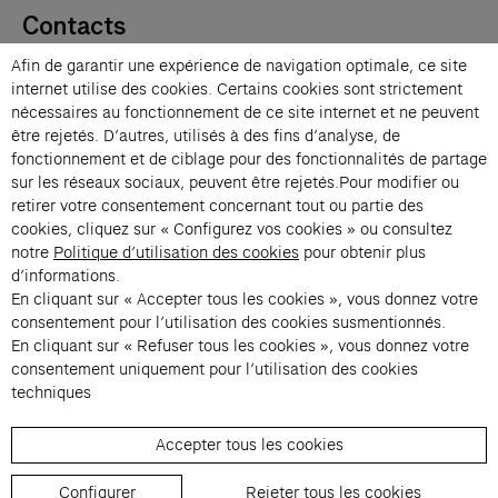
Contacts
Membres
Afin de garantir une expérience de navigation optimale, ce site
Presse
internet utilise des cookies. Certains cookies sont strictement
Privatisations
nécessaires au fonctionnement de ce site internet et ne peuvent
être rejetés. D’autres, utilisés à des fins d’analyse, de
Changer de langue 
fonctionnement et de ciblage pour des fonctionnalités de partage
Inscription à la newsletter
sur les réseaux sociaux, peuvent être rejetés.Pour modifier ou
retirer votre consentement concernant tout ou partie des
cookies, cliquez sur « Configurez vos cookies » ou consultez
→
notre
Politique d’utilisation des cookies
pour obtenir plus
En vous inscrivant à notre newsletter, vous acceptez notre politique de
d’informations.
confidentialité.
En cliquant sur « Accepter tous les cookies », vous donnez votre
Instagram (s’ouvre dans un nouvel onglet)
Facebook (s’ouvre dans un nouvel onglet)
Pinterest (s’ouvre dans un nouvel onglet)
Youtube (s’ouvre dans un nouvel onglet)
Spotify (s’ouvre dans un nouvel onglet)
LinkedIn (s’ouvre dans un nouvel onglet)
Google Arts & Culture (s’ouvre dans un nouv
consentement pour l’utilisation des cookies susmentionnés.
En cliquant sur « Refuser tous les cookies », vous donnez votre
consentement uniquement pour l’utilisation des cookies
Fondation Cartier pour l’art 
techniques
Accepter tous les cookies
© 2026 Fondation Cartier
Règlement de visite
Conditions Générales de Vente
Configurer
Rejeter tous les cookies