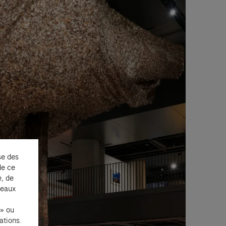
se des
de ce
e, de
seaux
 » ou
ations.