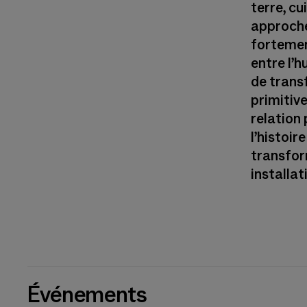
terre, cu
approche
fortement
entre l’h
de trans
primitive
relation
l’histoir
transform
installa
Événements