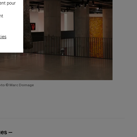
ent pour
nt
kies
hoto © Marc Domage
ues –