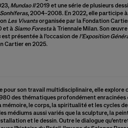
023,
Mundao II
2019 et une série de plusieurs dess
Sonhíferas
, 2004-2008
.
En 2022, elle participe à
ion
Les Vivants
organisée par la Fondation Cartie
0 et à
Siamo Foresta
à Triennale Milan. Son œuvre
s
est présentée à l’occasion de
l’Exposition Génér
n Cartier en 2025.
pour son travail multidisciplinaire, elle explore 
980 des thématiques profondément enracinées 
a mémoire, le corps, la spiritualité et les cycles de 
es médiums aussi variés que la sculpture, la peint
installation et le dessin. Outre le dialogue qu’entre