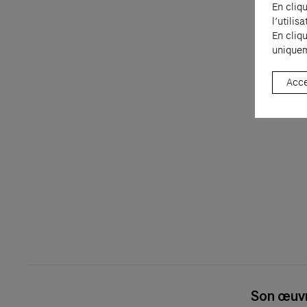
En cliq
l’utili
En cliq
uniquem
Acce
Son œuvr