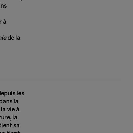
ins
r à
ale
de la
depuis les
dans la
la vie à
ure, la
tient sa