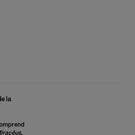
e la
 comprend
iracéus
,