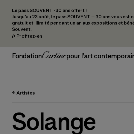
Le pass SOUVENT -30 ans offert !
Jusqu’au 23 août, le pass SOUVENT – 30 ans vous est off
gratuit et illimité pendant un an aux expositions et bén
Souvent.
(s’ouvre dans un nouvel onglet)
⮣
Profitez-en
Navigation en-tête
Fondation Cartier
_logo
pour l’art contemporai
⮤
Artistes
Solange