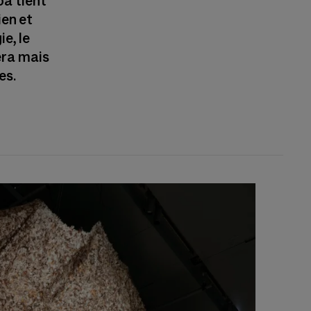
oa tient
ien et
e, le
era mais
es.