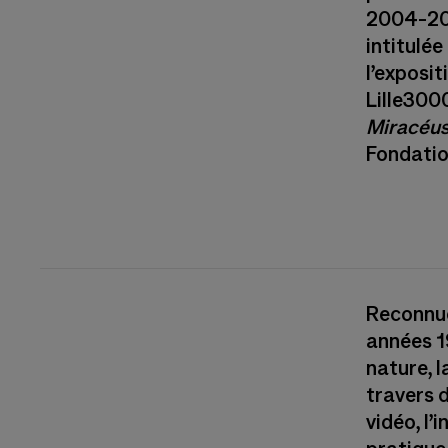
2004-2
intitulée
l’exposit
Lille300
Miracéu
Fondatio
Reconnue 
années 1
nature, l
travers d
vidéo, l’