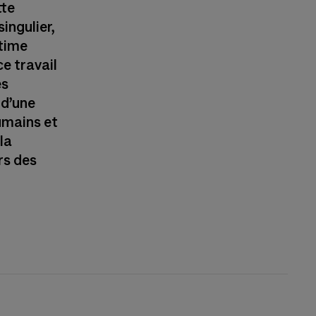
tte
ingulier,
ntime
ce travail
es
 d’une
umains et
 la
rs des