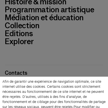
Histoire & mission
Programmation artistique
Médiation et éducation
Collection
Editions
Explorer
Contacts
Membres
Afin de garantir une expérience de navigation optimale, ce site
Presse
internet utilise des cookies. Certains cookies sont strictement
Privatisations
nécessaires au fonctionnement de ce site internet et ne peuvent
être rejetés. D’autres, utilisés à des fins d’analyse, de
Changer de langue 
fonctionnement et de ciblage pour des fonctionnalités de partage
Inscription à la newsletter
sur les réseaux sociaux, peuvent être rejetés.Pour modifier ou