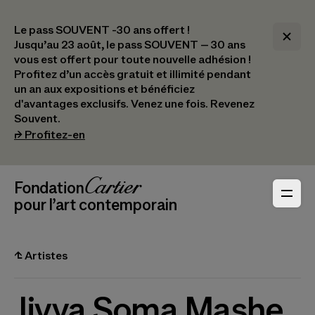
Le pass SOUVENT -30 ans offert !
Jusqu’au 23 août, le pass SOUVENT – 30 ans
vous est offert pour toute nouvelle adhésion !​
Profitez d’un accès gratuit et illimité pendant
un an aux expositions et bénéficiez
d'avantages exclusifs.​ Venez une fois. Revenez
Souvent.
(s’ouvre dans un nouvel onglet)
⮣
Profitez-en
Navigation en-tête
Fondation Cartier
_logo
pour l’art contemporain
⮤
Artistes
Jivya Soma Mashe