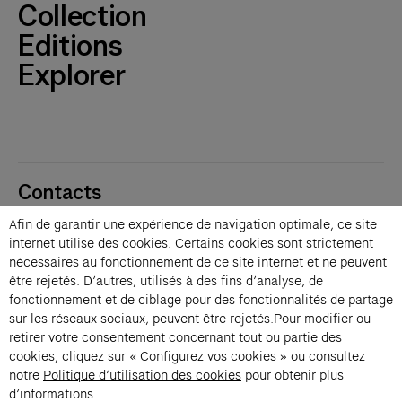
Collection
Editions
Explorer
Contacts
Membres
Afin de garantir une expérience de navigation optimale, ce site
Presse
internet utilise des cookies. Certains cookies sont strictement
Privatisations
nécessaires au fonctionnement de ce site internet et ne peuvent
être rejetés. D’autres, utilisés à des fins d’analyse, de
Changer de langue 
fonctionnement et de ciblage pour des fonctionnalités de partage
Inscription à la newsletter
sur les réseaux sociaux, peuvent être rejetés.Pour modifier ou
retirer votre consentement concernant tout ou partie des
cookies, cliquez sur « Configurez vos cookies » ou consultez
→
notre
Politique d’utilisation des cookies
pour obtenir plus
En vous inscrivant à notre newsletter, vous acceptez notre politique de
d’informations.