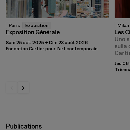
Paris
Exposition
Milan
Exposition Générale
Les C
Uno s
Sam 25 oct. 2025 → Dim 23 août 2026
sulla
Fondation Cartier pour l’art contemporain
Carti
Jeu 06 
Trienn
Publications