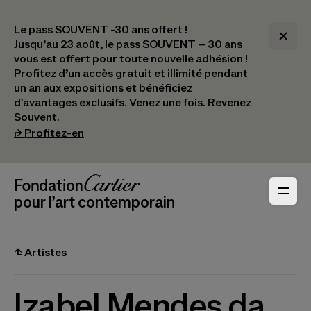
Le pass SOUVENT -30 ans offert !
Jusqu’au 23 août, le pass SOUVENT – 30 ans
vous est offert pour toute nouvelle adhésion !​
Profitez d’un accès gratuit et illimité pendant
un an aux expositions et bénéficiez
d'avantages exclusifs.​ Venez une fois. Revenez
Souvent.
(s’ouvre dans un nouvel onglet)
⮣
Profitez-en
Navigation en-tête
Fondation Cartier
_logo
pour l’art contemporain
⮤
Artistes
Izabel Mendes da