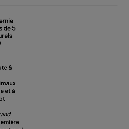
ernie
s de 5
urels
0
ute &
nimaux
e et à
ept
rand
première