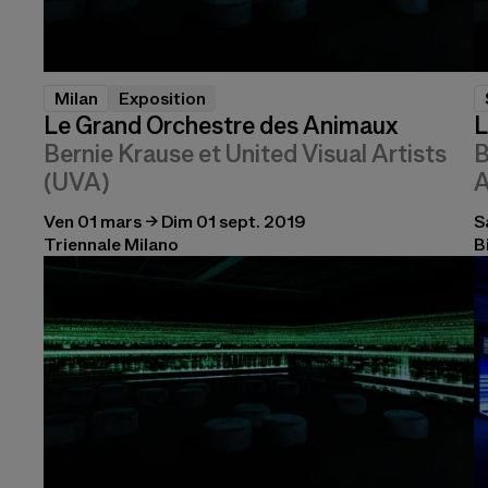
Milan
Exposition
Le Grand Orchestre des Animaux
L
Bernie Krause et United Visual Artists
B
(UVA)
A
Ven 01 mars → Dim 01 sept. 2019
S
Triennale Milano
B