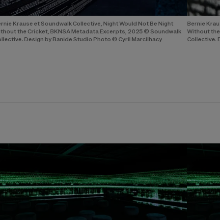
rnie Krause et Soundwalk Collective, Night Would Not Be Night
Bernie Krau
thout the Cricket, BKNSA Metadata Excerpts, 2025 © Soundwalk
Without th
llective. Design by Banide Studio Photo © Cyril Marcilhacy
Collective.