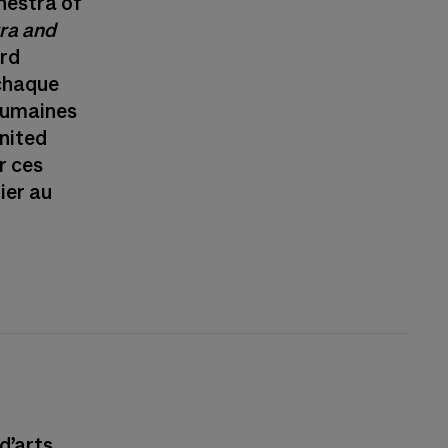
hestra of
ra and
ard
 chaque
 humaines
United
r ces
ier au
d’arts