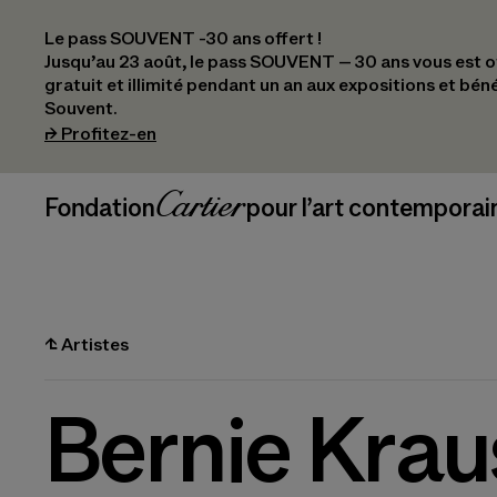
Le pass SOUVENT -30 ans offert !
Jusqu’au 23 août, le pass SOUVENT – 30 ans vous est off
gratuit et illimité pendant un an aux expositions et bén
Souvent.
(s’ouvre dans un nouvel onglet)
⮣
Profitez-en
Navigation en-tête
Fondation Cartier
_logo
pour l’art contemporai
⮤
Artistes
Bernie Krau