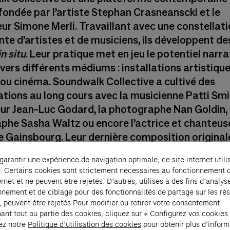
fondée par l’artiste Stephan Crasneanscki et le
ur Simone Merli. Travaillant avec une constellat
te d’artistes et de musiciens, ils développent de
in situ
. Leur pratique met en jeu le potentiel narra
vers différents médiums : installations artistique
ou cinéma. Soundwalk Collective a cultivé des
tions au long cours avec la musicienne Patti Smit
eur Jean-Luc Godard, la photographe Nan Goldin, 
phe Sasha Waltz ou encore l’actrice et chanteus
e Gainsbourg. Leur dernière composition original
 pour
All The Beauty and the Bloodshed,
film réalis
 garantir une expérience de navigation optimale, ce site internet utili
tras, a remporté le Lion d’or à la Mostra de Veni
. Certains cookies sont strictement nécessaires au fonctionnement 
ernet et ne peuvent être rejetés. D’autres, utilisés à des fins d’analys
 Soundwalk Collective a présenté et performé un
nnement et de ciblage pour des fonctionnalités de partage sur les ré
, peuvent être rejetés.Pour modifier ou retirer votre consentement
e de trois jours,
Correspondences,
avec Patti S
ant tout ou partie des cookies, cliquez sur « Configurez vos cookies
de Venise, sur invitation de la Fondation Cartier : 
ez notre
Politique d’utilisation des cookies
pour obtenir plus d’inform