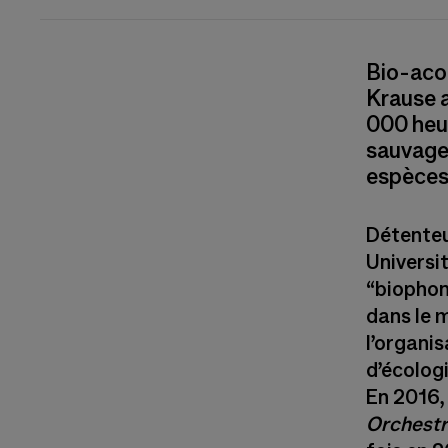
Bio-acou
Krause a
000 heur
sauvages
espèces
Détenteu
Universit
“biophon
dans le 
l’organis
d’écolog
En 2016,
Orchestr