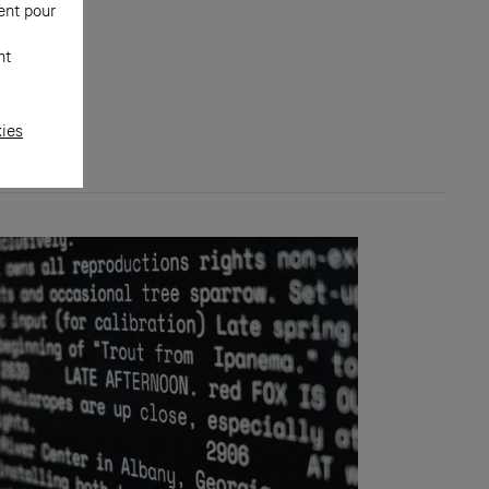
t actuel
ent pour
nt
kies