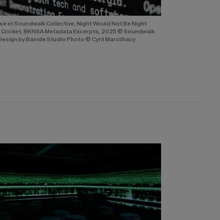
se et Soundwalk Collective, Night Would Not Be Night
e Cricket, BKNSA Metadata Excerpts, 2025 © Soundwalk
 Design by Banide Studio Photo © Cyril Marcilhacy