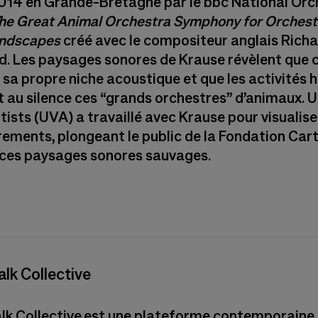
2014 en Grande-Bretagne par le bbc National Orc
he Great Animal Orchestra Symphony for Orchest
undscapes
créé avec le compositeur anglais Rich
d. Les paysages sonores de Krause révèlent que
 sa propre niche acoustique et que les activités
t au silence ces “grands orchestres” d’animaux. 
tists (UVA) a travaillé avec Krause pour visualise
rements, plongeant le public de la Fondation Cart
ces paysages sonores sauvages.
lk Collective
k Collective est une plateforme contemporaine 