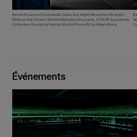
Bernie Krause et Soundwalk Collective, Night Would Not Be Night
Be
Without the Cricket, BKNSA Metadata Excerpts, 2025 © Soundwalk
Wi
Collective. Design by Banide Studio Photo © Cyril Marcilhacy
Co
Événements