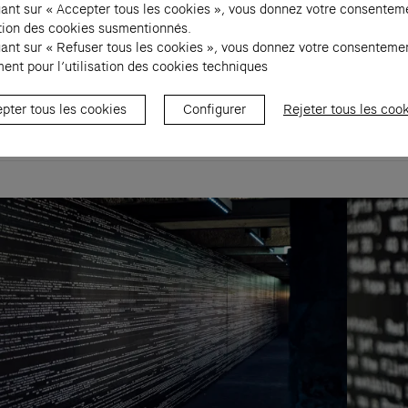
travers la littérature, l’art, la philosophie et l’éta
uant sur « Accepter tous les cookies », vous donnez votre consentem
sation des cookies susmentionnés.
 planète, en réaction à l’impact du changement
uant sur « Refuser tous les cookies », vous donnez votre consenteme
ue.
ent pour l’utilisation des cookies techniques
pter tous les cookies
Configurer
Rejeter tous les coo