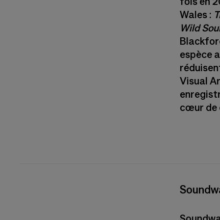
fois en 
Wales :
T
Wild So
Blackfor
espèce a
réduisen
Visual Ar
enregist
cœur de 
Soundwa
Soundwal