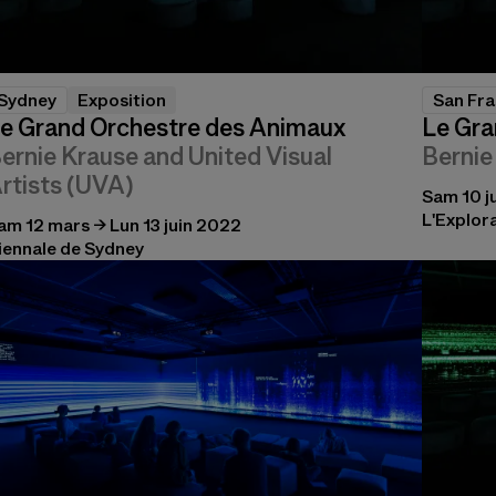
Sydney
Exposition
San Fra
e Grand Orchestre des Animaux
Le Gra
ernie Krause and United Visual
Bernie
rtists (UVA)
Sam 10 j
L'Explor
am 12 mars → Lun 13 juin 2022
iennale de Sydney