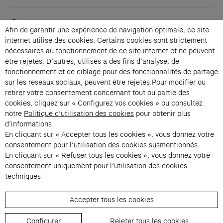
Contacts
Afin de garantir une expérience de navigation optimale, ce site
Membership
internet utilise des cookies. Certains cookies sont strictement
Press
nécessaires au fonctionnement de ce site internet et ne peuvent
Private events
être rejetés. D’autres, utilisés à des fins d’analyse, de
fonctionnement et de ciblage pour des fonctionnalités de partage
Change language 
sur les réseaux sociaux, peuvent être rejetés.Pour modifier ou
Subscribe to our newsletter
retirer votre consentement concernant tout ou partie des
cookies, cliquez sur « Configurez vos cookies » ou consultez
notre
Politique d’utilisation des cookies
pour obtenir plus
→
d’informations.
En cliquant sur « Accepter tous les cookies », vous donnez votre
Fondation Cartier uses your email address to send you its newsletter.
You can unsubscribe at any time using the unsubscribe link. For more
consentement pour l’utilisation des cookies susmentionnés.
information, see our privacy policy.
Instagram (opens in a new tab)
Facebook (opens in a new tab)
Pinterest (opens in a new tab)
Youtube (opens in a new tab)
Spotify (opens in a new tab)
LinkedIn (opens in a new tab)
Google Arts & Culture (opens in a new tab)
En cliquant sur « Refuser tous les cookies », vous donnez votre
consentement uniquement pour l’utilisation des cookies
techniques
Fondation Cartier pour l’art 
Accepter tous les cookies
© 2026 Fondation Cartier
Configurer
Rejeter tous les cookies