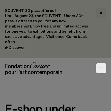
SOUVENT-30 pass offered !
Until August 23, the SOUVENT– Under 30s
pass is offered to you for any new
membership! Enjoy free and unlimited access
for one year to exhibitions and benefit from
exclusive advantages. Visit once. Come back
often.
(opens in a new tab)
⮣
Discover
Header Navigation
Fondation Cartier
_logo
pour l’art contemporain
E-shop under