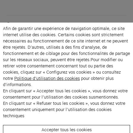
Contacts
Afin de garantir une expérience de navigation optimale, ce site
Membership
internet utilise des cookies. Certains cookies sont strictement
Press
nécessaires au fonctionnement de ce site internet et ne peuvent
Private events
être rejetés. D’autres, utilisés à des fins d’analyse, de
fonctionnement et de ciblage pour des fonctionnalités de partage
Change language 
sur les réseaux sociaux, peuvent être rejetés.Pour modifier ou
Subscribe to our newsletter
retirer votre consentement concernant tout ou partie des
cookies, cliquez sur « Configurez vos cookies » ou consultez
notre
Politique d’utilisation des cookies
pour obtenir plus
→
d’informations.
En cliquant sur « Accepter tous les cookies », vous donnez votre
Fondation Cartier uses your email address to send you its newsletter.
You can unsubscribe at any time using the unsubscribe link. For more
consentement pour l’utilisation des cookies susmentionnés.
information, see our privacy policy.
Instagram (opens in a new tab)
Facebook (opens in a new tab)
Pinterest (opens in a new tab)
Youtube (opens in a new tab)
Spotify (opens in a new tab)
LinkedIn (opens in a new tab)
Google Arts & Culture (opens in a new tab)
En cliquant sur « Refuser tous les cookies », vous donnez votre
consentement uniquement pour l’utilisation des cookies
techniques
Fondation Cartier pour l’art 
Accepter tous les cookies