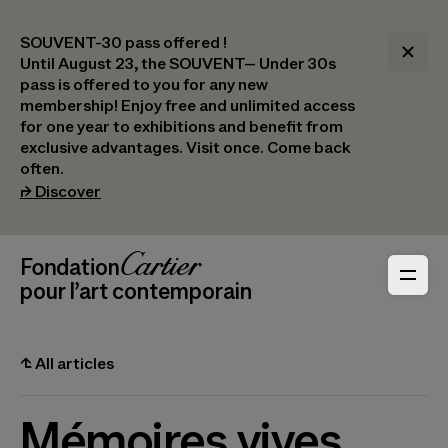
SOUVENT-30 pass offered !
Until August 23, the SOUVENT– Under 30s
pass is offered to you for any new
membership! Enjoy free and unlimited access
for one year to exhibitions and benefit from
exclusive advantages. Visit once. Come back
often.
(opens in a new tab)
⮣
Discover
Header Navigation
Fondation Cartier
_logo
pour l’art contemporain
⮤
All articles
Mémoires vives