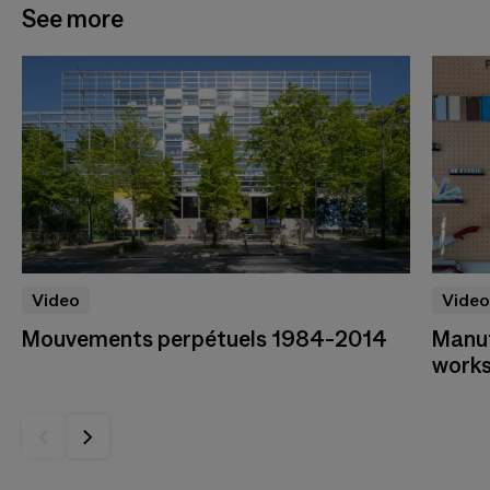
See more
Video
Video
Mouvements perpétuels 1984-2014
Manuf
work