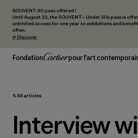
SOUVENT-30 pass offered !
Until August 23, the SOUVENT– Under 30s pass is offer
unlimited access for one year to exhibitions and benef
often.
(opens in a new tab)
⮣
Discover
Header Navigation
Fondation Cartier
_logo
pour l’art contemporai
⮤
All articles
Interview w