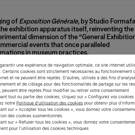
ging of
Exposition Générale
, by Studio Formaf
the exhibition apparatus itself, reinventing the
rimental dimension of the “General Exhibitio
mmercial events that once paralleled
rmations in museum practices.
 garantir une expérience de navigation optimale, ce site internet utili
ile equipment—modular fabric structures mount
. Certains cookies sont strictement nécessaires au fonctionnement 
 profiles, complete with integrated lighting—gu
ernet et ne peuvent être rejetés. D’autres, utilisés à des fins d’analys
nnement et de ciblage pour des fonctionnalités de partage sur les ré
through the exhibition’s works and signage.
, peuvent être rejetés.Pour modifier ou retirer votre consentement
ition Générale
, Formafantasma has developed a
ant tout ou partie des cookies, cliquez sur « Configurez vos cookies
nal design that interacts with the building’s dyn
ez notre
Politique d’utilisation des cookies
pour obtenir plus d’inform
uant sur « Accepter tous les cookies », vous donnez votre consentem
ture, making use of its multiple viewpoints and e
sation des cookies susmentionnés.
uant sur « Refuser tous les cookies », vous donnez votre consenteme
in 2009 by Andrea Trimarchi and Simone Farresin
ent pour l’utilisation des cookies techniques