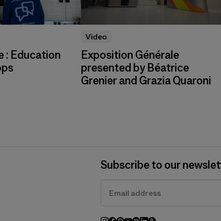
Video
 : Education
Exposition Générale
ops
presented by Béatrice
Grenier and Grazia Quaroni
Subscribe to our newslet
Fondation Cartier uses your email address 
You can unsubscribe at any time using the 