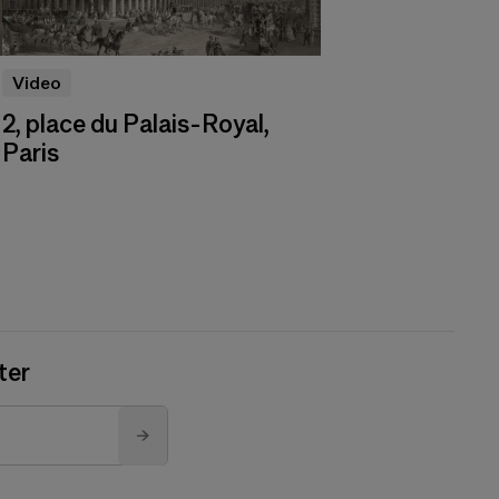
Video
2, place du Palais-Royal,
Paris
ter
→
to send you its newsletter.
unsubscribe link. For more