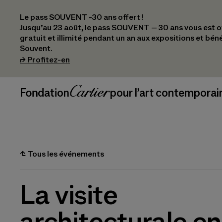
Le pass SOUVENT -30 ans offert !
Jusqu’au 23 août, le pass SOUVENT – 30 ans vous est off
gratuit et illimité pendant un an aux expositions et bén
Souvent.
(s’ouvre dans un nouvel onglet)
⮣
Profitez-en
Navigation en-tête
Fondation Cartier
_logo
pour l’art contemporai
⮤
Tous les événements
La visite
architecturale en