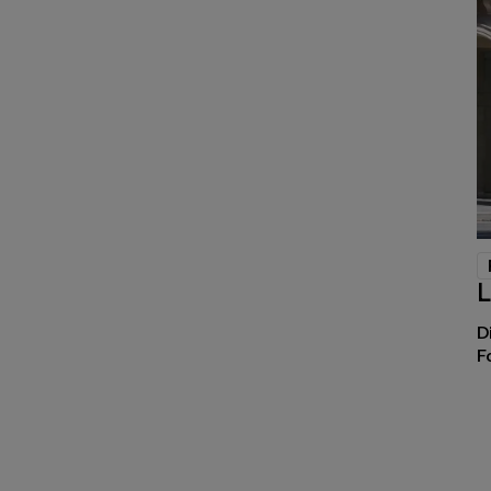
L
D
F