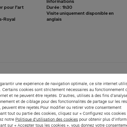
Informations
r pour l’art
Durée : 1h30
Visite uniquement disponible en
is-Royal
anglais
vre dans un nouvel onglet)
urs explore les perspectives et les points de 
 garantir une expérience de navigation optimale, ce site internet utili
s qu’offre l’architecture de Jean Nouvel, dans 
. Certains cookies sont strictement nécessaires au fonctionnement 
ue de ce bâtiment du XIXe siècle.
ernet et ne peuvent être rejetés. D’autres, utilisés à des fins d’analys
nnement et de ciblage pour des fonctionnalités de partage sur les ré
, peuvent être rejetés.Pour modifier ou retirer votre consentement
e temporel permet de retracer une partie de l’his
ant tout ou partie des cookies, cliquez sur « Configurez vos cookies
évolution de l’architecture moderne et contempora
ez notre
Politique d’utilisation des cookies
pour obtenir plus d’inform
 les grandes idées qui animent l’œuvre de Jean Nouv
uant sur « Accepter tous les cookies », vous donnez votre consentem