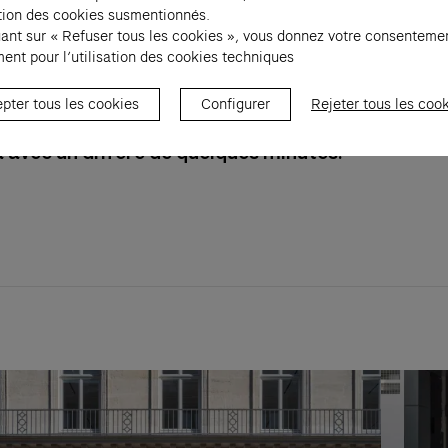
alement l’opportunité d’aborder la thématique de
sation des cookies susmentionnés.
uant sur « Refuser tous les cookies », vous donnez votre consenteme
cture au sein des collections de la Fondation Cart
ent pour l’utilisation des cookies techniques
ntemporain, notamment à travers les œuvres d’ar
ées dans
Exposition Générale
.
pter tous les cookies
Configurer
Rejeter tous les coo
 de l’ouverture des portes de la Fondation à 11h, l
 avec un différé de quelques minutes.