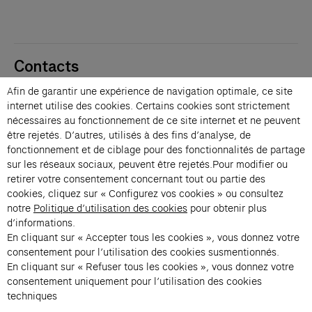
Contacts
Membres
Afin de garantir une expérience de navigation optimale, ce site
Presse
internet utilise des cookies. Certains cookies sont strictement
Privatisations
nécessaires au fonctionnement de ce site internet et ne peuvent
être rejetés. D’autres, utilisés à des fins d’analyse, de
Changer de langue 
fonctionnement et de ciblage pour des fonctionnalités de partage
Inscription à la newsletter
sur les réseaux sociaux, peuvent être rejetés.Pour modifier ou
retirer votre consentement concernant tout ou partie des
cookies, cliquez sur « Configurez vos cookies » ou consultez
→
notre
Politique d’utilisation des cookies
pour obtenir plus
En vous inscrivant à notre newsletter, vous acceptez notre politique de
d’informations.
confidentialité.
En cliquant sur « Accepter tous les cookies », vous donnez votre
Instagram (s’ouvre dans un nouvel onglet)
Facebook (s’ouvre dans un nouvel onglet)
Pinterest (s’ouvre dans un nouvel onglet)
Youtube (s’ouvre dans un nouvel onglet)
Spotify (s’ouvre dans un nouvel onglet)
LinkedIn (s’ouvre dans un nouvel onglet)
Google Arts & Culture (s’ouvre dans un nouv
consentement pour l’utilisation des cookies susmentionnés.
En cliquant sur « Refuser tous les cookies », vous donnez votre
consentement uniquement pour l’utilisation des cookies
Fondation Cartier pour l’art 
techniques