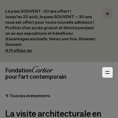
Le pass SOUVENT -30 ans offert !
Jusqu’au 23 août, le pass SOUVENT – 30 ans
vous est offert pour toute nouvelle adhésion !​
Profitez d’un accès gratuit et illimité pendant
un an aux expositions et bénéficiez
d'avantages exclusifs.​ Venez une fois. Revenez
Souvent.
(s’ouvre dans un nouvel onglet)
⮣
Profitez-en
Navigation en-tête
Fondation Cartier
_logo
pour l’art contemporain
⮤
Tous les événements
La visite architecturale en