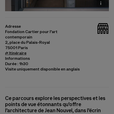
La Fondation Cartier pour l'art contemporain, 2,
place du Palais-Royal, Paris © Martin Argyroglo
_bat
Adresse
Fondation Cartier pour l’art
contemporain
2, place du Palais-Royal
75001 Paris
(s’ouvre dans un nouvel onglet)
⮣
Itinéraire
Informations
Durée : 1h30
Visite uniquement disponible en anglais
Ce parcours explore les perspectives et les
points de vue étonnants qu’offre
l’architecture de Jean Nouvel, dans l’écrin