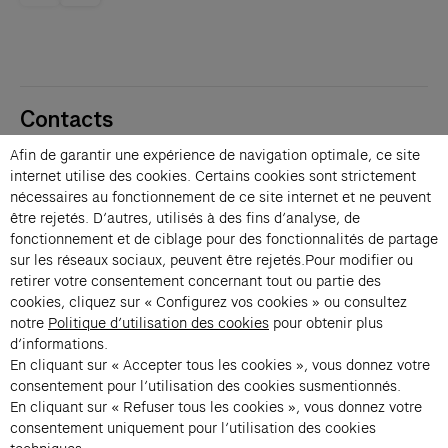
Contacts
Membres
Afin de garantir une expérience de navigation optimale, ce site
Presse
internet utilise des cookies. Certains cookies sont strictement
Privatisations
nécessaires au fonctionnement de ce site internet et ne peuvent
être rejetés. D’autres, utilisés à des fins d’analyse, de
Changer de langue 
fonctionnement et de ciblage pour des fonctionnalités de partage
Inscription à la newsletter
sur les réseaux sociaux, peuvent être rejetés.Pour modifier ou
retirer votre consentement concernant tout ou partie des
cookies, cliquez sur « Configurez vos cookies » ou consultez
→
notre
Politique d’utilisation des cookies
pour obtenir plus
En vous inscrivant à notre newsletter, vous acceptez notre politique de
d’informations.
confidentialité.
En cliquant sur « Accepter tous les cookies », vous donnez votre
Instagram (s’ouvre dans un nouvel onglet)
Facebook (s’ouvre dans un nouvel onglet)
Pinterest (s’ouvre dans un nouvel onglet)
Youtube (s’ouvre dans un nouvel onglet)
Spotify (s’ouvre dans un nouvel onglet)
LinkedIn (s’ouvre dans un nouvel onglet)
Google Arts & Culture (s’ouvre dans un nouv
consentement pour l’utilisation des cookies susmentionnés.
En cliquant sur « Refuser tous les cookies », vous donnez votre
consentement uniquement pour l’utilisation des cookies
Fondation Cartier pour l’art 