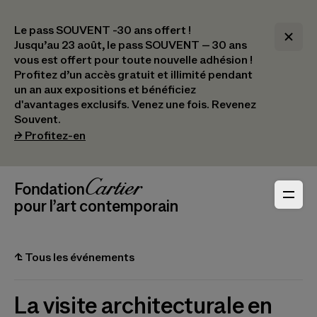
Le pass SOUVENT -30 ans offert !
Jusqu’au 23 août, le pass SOUVENT – 30 ans
vous est offert pour toute nouvelle adhésion !​
Profitez d’un accès gratuit et illimité pendant
un an aux expositions et bénéficiez
d'avantages exclusifs.​ Venez une fois. Revenez
Souvent.
(s’ouvre dans un nouvel onglet)
⮣
Profitez-en
Navigation en-tête
Fondation Cartier
_logo
pour l’art contemporain
⮤
Tous les événements
La visite architecturale en