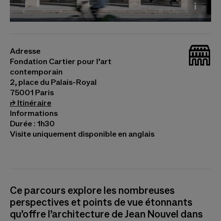
La Fondation Cartier pour l'art contemporain, 2,
place du Palais-Royal, Paris © Martin Argyroglo
_bat
Adresse
Fondation Cartier pour l’art
contemporain
2, place du Palais-Royal
75001 Paris
(s’ouvre dans un nouvel onglet)
⮣
Itinéraire
Informations
Durée : 1h30
Visite uniquement disponible en anglais
Ce parcours explore les nombreuses
perspectives et points de vue étonnants
qu’offre l’architecture de Jean Nouvel dans