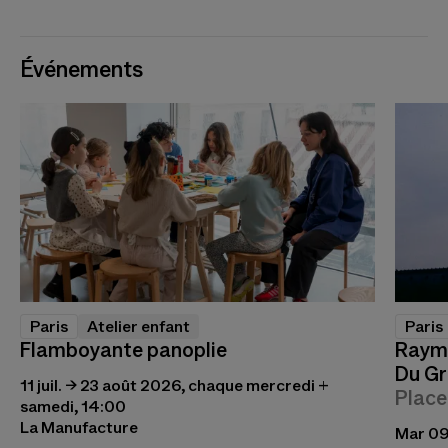
Événements
Paris
Atelier enfant
Paris
Flamboyante panoplie
Raymo
Du Gr
11 juil. → 23 août 2026, chaque mercredi +
Place
samedi, 14:00
La Manufacture
Mar 09 