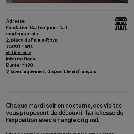
Vue d'Exposition Générale, 2025 © Malick Sidibé,
courtesy Galerie Magnin-A, Paris. Photo © Cyril
_bat
Marcilhacy
Adresse
Fondation Cartier pour l’art
contemporain
2, place du Palais-Royal
75001 Paris
(s’ouvre dans un nouvel onglet)
⮣
Itinéraire
Informations
Durée : 1h30
Visite uniquement disponible en français
Chaque mardi soir en nocturne, ces visites
vous proposent de découvrir la richesse de
l’exposition avec un angle original.