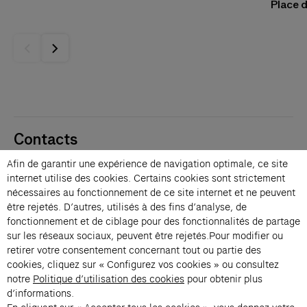
Place d
Contacts
Membres
Afin de garantir une expérience de navigation optimale, ce site
Presse
internet utilise des cookies. Certains cookies sont strictement
Privatisations
nécessaires au fonctionnement de ce site internet et ne peuvent
être rejetés. D’autres, utilisés à des fins d’analyse, de
Changer de langue 
fonctionnement et de ciblage pour des fonctionnalités de partage
Inscription à la newsletter
sur les réseaux sociaux, peuvent être rejetés.Pour modifier ou
retirer votre consentement concernant tout ou partie des
cookies, cliquez sur « Configurez vos cookies » ou consultez
→
notre
Politique d’utilisation des cookies
pour obtenir plus
En vous inscrivant à notre newsletter, vous acceptez notre politique de
d’informations.
confidentialité.