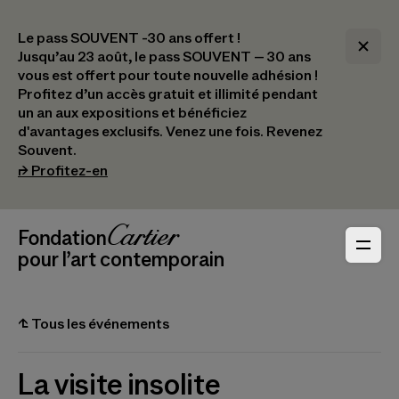
Le pass SOUVENT -30 ans offert !
Jusqu’au 23 août, le pass SOUVENT – 30 ans
vous est offert pour toute nouvelle adhésion !​
Profitez d’un accès gratuit et illimité pendant
un an aux expositions et bénéficiez
d'avantages exclusifs.​ Venez une fois. Revenez
Souvent.
(s’ouvre dans un nouvel onglet)
⮣
Profitez-en
Navigation en-tête
Fondation Cartier
_logo
pour l’art contemporain
⮤
Tous les événements
La visite insolite