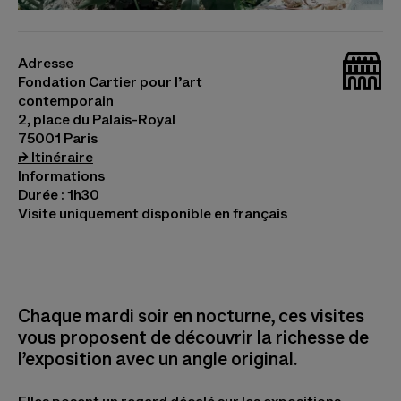
© Luiz Zerbini, Natureza Espiritual da Realidade
(détail), 2012 © Junya Ishigami, Sydney Cloud Arch,
_bat
2018 © Junya. Ishigami+Associates © Santídio
Adresse
Pereira, Sans titre, 2021. Photo © Cyril Marcilhacy
Fondation Cartier pour l’art
contemporain
2, place du Palais-Royal
75001 Paris
(s’ouvre dans un nouvel onglet)
⮣
Itinéraire
Informations
Durée : 1h30
Visite uniquement disponible en français
Chaque mardi soir en nocturne, ces visites
vous proposent de découvrir la richesse de
l’exposition avec un angle original.