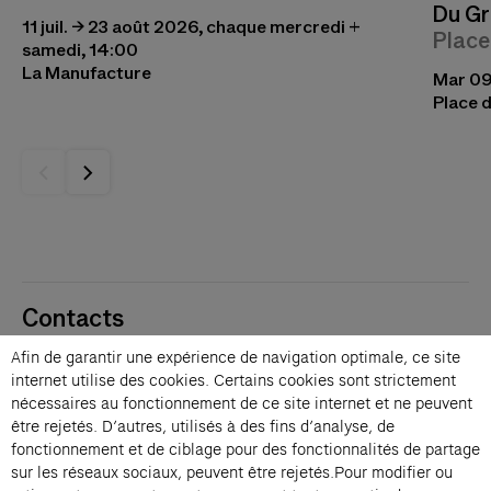
Du Gr
11 juil. → 23 août 2026, chaque mercredi +
Place
samedi, 14:00
La Manufacture
Mar 09 
Place d
Contacts
Membres
Afin de garantir une expérience de navigation optimale, ce site
Presse
internet utilise des cookies. Certains cookies sont strictement
Privatisations
nécessaires au fonctionnement de ce site internet et ne peuvent
être rejetés. D’autres, utilisés à des fins d’analyse, de
Changer de langue 
fonctionnement et de ciblage pour des fonctionnalités de partage
Inscription à la newsletter
sur les réseaux sociaux, peuvent être rejetés.Pour modifier ou