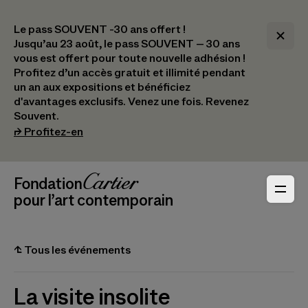
Le pass SOUVENT -30 ans offert !
Jusqu’au 23 août, le pass SOUVENT – 30 ans
vous est offert pour toute nouvelle adhésion !​
Profitez d’un accès gratuit et illimité pendant
un an aux expositions et bénéficiez
d'avantages exclusifs.​ Venez une fois. Revenez
Souvent.
(s’ouvre dans un nouvel onglet)
⮣
Profitez-en
Navigation en-tête
Fondation Cartier
_logo
pour l’art contemporain
⮤
Tous les événements
La visite insolite