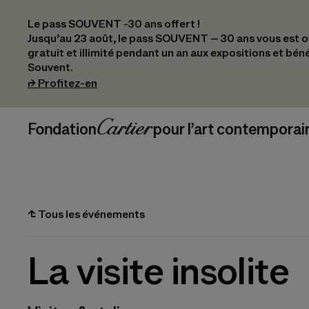
Le pass SOUVENT -30 ans offert !
Jusqu’au 23 août, le pass SOUVENT – 30 ans vous est off
gratuit et illimité pendant un an aux expositions et bén
Souvent.
(s’ouvre dans un nouvel onglet)
⮣
Profitez-en
Navigation en-tête
Fondation Cartier
_logo
pour l’art contemporai
⮤
Tous les événements
La visite insolite