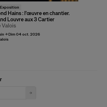
Exposition
d Hains : l’œuvre en chantier.
nd Louvre aux 3 Cartier
e Valois
uin → Dim 04 oct. 2026
alois
r
→
s acceptez notre politique