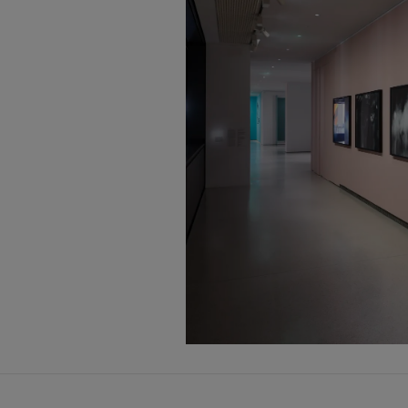
© Claudia Andujar, Atiçando o fogo, Catr
d’encre, 2021, 80 × 120 cm Abraço de re
2021, Série A Casa, 80 × 120 cm Photo