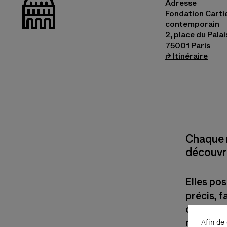
_bat
Adresse
Fondation Cartie
contemporain
2, place du Pala
75001 Paris
(s’ou
⮣
Itinéraire
Chaque m
découvri
Elles pos
précis, f
contempo
manières
Afin de