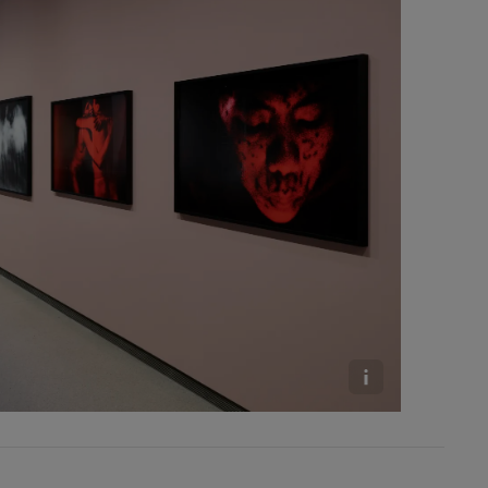
imani, 1981-1983, Série A Casa, Tirage jet
encontro, Catrimani, 1974, Tirage jet d’encre,
 © Marc Domage