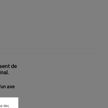
sent de
nal.
’un axe
’autres
se des