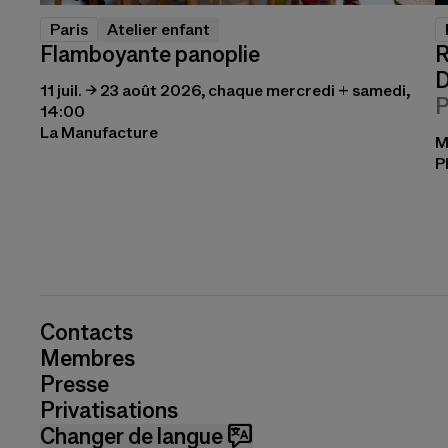
Paris
Atelier enfant
Flamboyante panoplie
R
D
11 juil. → 23 août 2026, chaque mercredi + samedi,
P
14:00
La Manufacture
M
P
Contacts
Membres
Presse
Privatisations
Changer de langue 