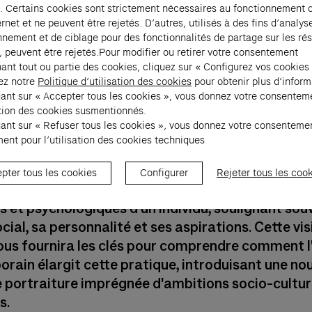
. Certains cookies sont strictement nécessaires au fonctionnement 
ernet et ne peuvent être rejetés. D’autres, utilisés à des fins d’analys
nnement et de ciblage pour des fonctionnalités de partage sur les ré
, peuvent être rejetés.Pour modifier ou retirer votre consentement
ant tout ou partie des cookies, cliquez sur « Configurez vos cookies
ez notre
Politique d’utilisation des cookies
pour obtenir plus d’inform
uant sur « Accepter tous les cookies », vous donnez votre consentem
e insolite sur le thème « Portrait »
sation des cookies susmentionnés.
uant sur « Refuser tous les cookies », vous donnez votre consenteme
ent pour l’utilisation des cookies techniques
 le genre du portrait à travers une sélection d'œu
ées dans
Exposition Générale
. Traditionnellement,
pter tous les cookies
Configurer
Rejeter tous les coo
 vise à représenter fidèlement les caractéristique
s et psychologiques d'un individu, soulignant sou
cial, sa personnalité et ses aspirations. Cette vis
ous fournira les clés pour comprendre comment l
rain élargit cette pratique, introduisant une nou
 portraiture imprégnée d'ambitions socio-culture
s.