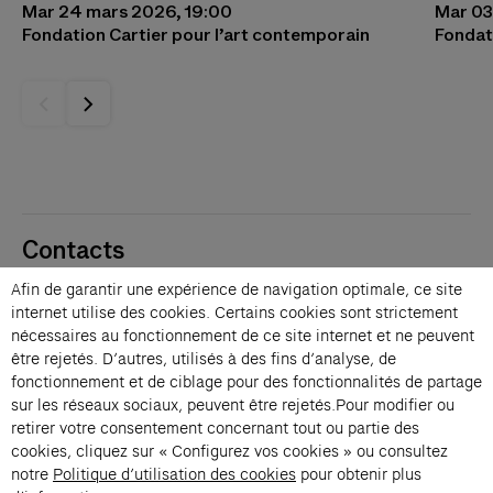
Mar 24 mars 2026, 19:00
Mar 03
Fondation Cartier pour l’art contemporain
Fondat
Contacts
Membres
Afin de garantir une expérience de navigation optimale, ce site
Presse
internet utilise des cookies. Certains cookies sont strictement
Privatisations
nécessaires au fonctionnement de ce site internet et ne peuvent
être rejetés. D’autres, utilisés à des fins d’analyse, de
Changer de langue 
fonctionnement et de ciblage pour des fonctionnalités de partage
Inscription à la newsletter
sur les réseaux sociaux, peuvent être rejetés.Pour modifier ou
retirer votre consentement concernant tout ou partie des
cookies, cliquez sur « Configurez vos cookies » ou consultez
→
notre
Politique d’utilisation des cookies
pour obtenir plus