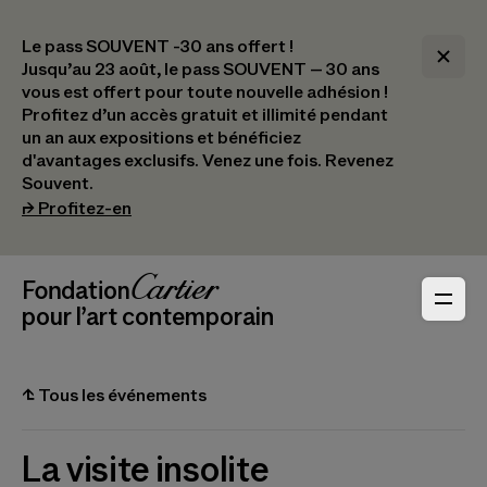
Le pass SOUVENT -30 ans offert !
Jusqu’au 23 août, le pass SOUVENT – 30 ans
vous est offert pour toute nouvelle adhésion !​
Profitez d’un accès gratuit et illimité pendant
un an aux expositions et bénéficiez
d'avantages exclusifs.​ Venez une fois. Revenez
Souvent.
(s’ouvre dans un nouvel onglet)
⮣
Profitez-en
Navigation en-tête
Fondation Cartier
_logo
pour l’art contemporain
⮤
Tous les événements
La visite insolite