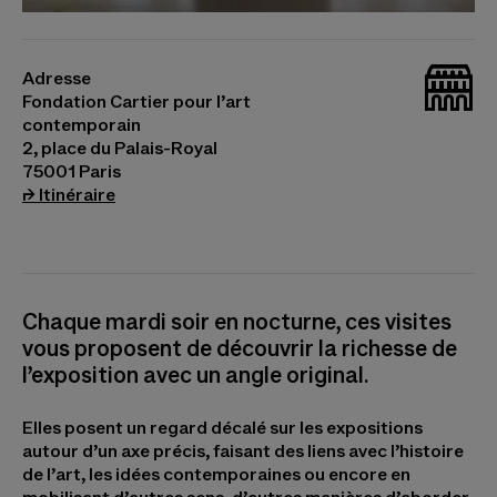
© Gran Chaco, 1952-1996 © Nikau Hindin,
Aumoana - Manu Nui, 2024. Photo © Marc
_bat
Domage
Adresse
Fondation Cartier pour l’art
contemporain
2, place du Palais-Royal
75001 Paris
(s’ouvre dans un nouvel onglet)
⮣
Itinéraire
Chaque mardi soir en nocturne, ces visites
vous proposent de découvrir la richesse de
l’exposition avec un angle original.
Elles posent un regard décalé sur les expositions
autour d’un axe précis, faisant des liens avec l’histoire
de l’art, les idées contemporaines ou encore en