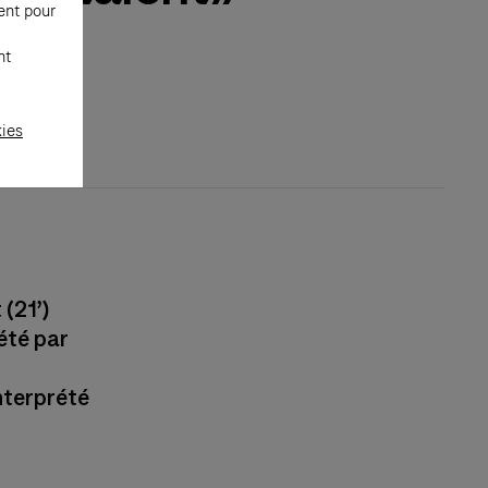
ent pour
nt
kies
 (21’)
rété par
interprété