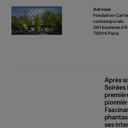
Adresse
Eliane Radigue, OCCAM OCEAN #7 © Vassili Feodoroff
Fondation Cartie
contemporain
261 boulevard R
75014 Paris
Après si
Soirées 
premièr
pionnièr
Fascinan
phantas
ses int