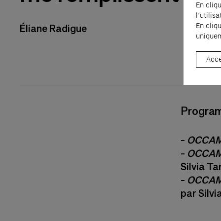
En cliq
l’utili
En cliq
Éliane Radigue
uniquem
Acce
Progra
-
OCCAM
-
OCCAM 
Silvia Ta
-
OCCAM 
par Silvi