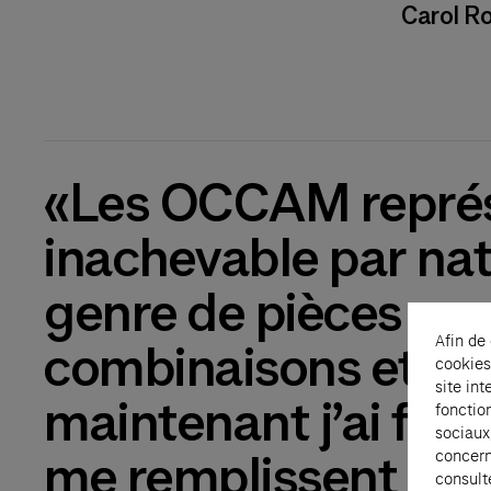
Carol Ro
«Les OCCAM représ
inachevable par nat
genre de pièces prop
Afin de
combinaisons et de 
cookies
site int
maintenant j’ai fini
fonctio
sociaux
concern
me remplissent de l
consult