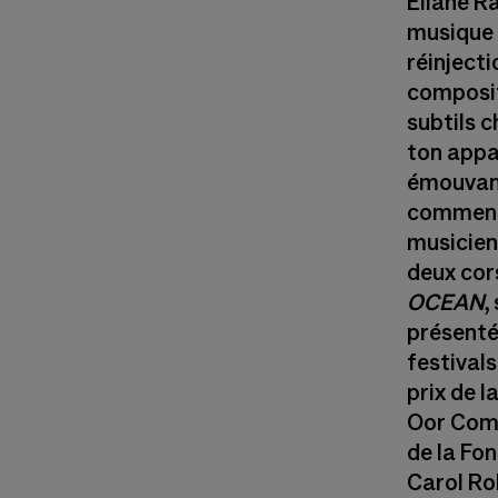
Éliane R
musique 
réinject
composit
subtils 
ton appa
émouvan
commence
musicien
deux cors
OCEAN
,
présenté
festivals
prix de 
Oor Comp
de la Fo
Carol R