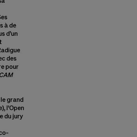
sa
Ses
s à de
s d’un
t
Radigue
ec des
re pour
CAM
 le grand
), l’Open
 du jury
nco-