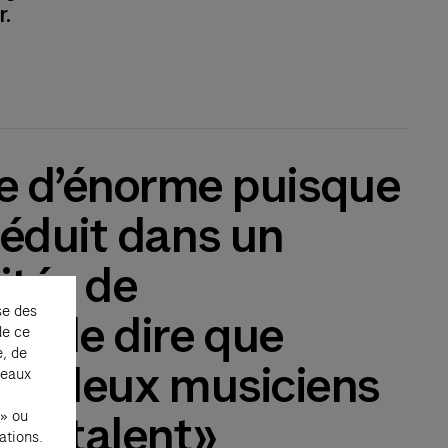
r.
e d’énorme puisque
séduit dans un
ités de
se des
it de dire que
de ce
e, de
rveilleux musiciens
seaux
 » ou
que talent»
ations.