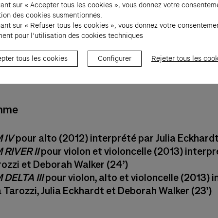
uant sur « Accepter tous les cookies », vous donnez votre consentem
sation des cookies susmentionnés.
uant sur « Refuser tous les cookies », vous donnez votre consenteme
ent pour l’utilisation des cookies techniques
pter tous les cookies
Configurer
Rejeter tous les coo
mme
 IV
pour alto (2012) interprété par Julia Eckhardt
RIVER II
pour violon et violoncelle (2013) interp
rozzi et Deborah Walker (24’)
DELTA III
pour violon, alto et violoncelle (2013) 
a Tarozzi, Julia Eckhardt et Deborah Walker (23’)