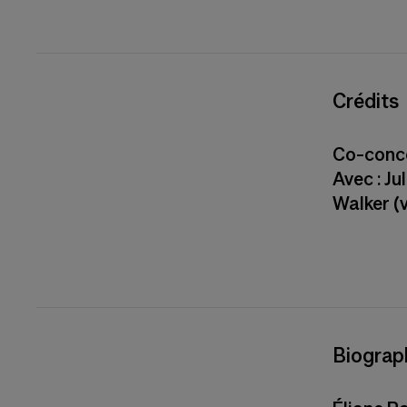
Crédits
Co-conce
Avec : Ju
Walker (v
Biograp