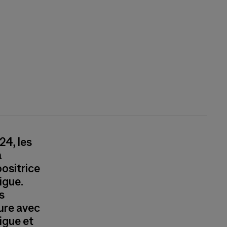
24, les
a
ositrice
igue.
s
ure avec
igue et