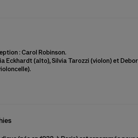
ption : Carol Robinson.
lia Eckhardt (alto), Silvia Tarozzi (violon) et Debo
ioloncelle).
hies