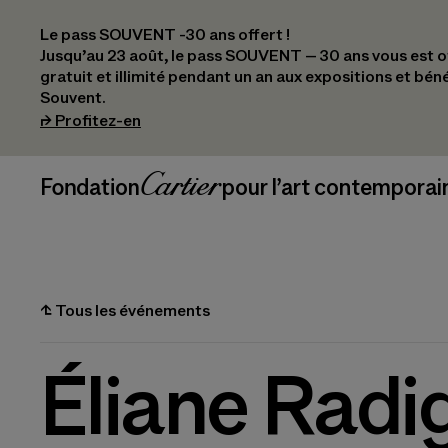
Le pass SOUVENT -30 ans offert !
Jusqu’au 23 août, le pass SOUVENT – 30 ans vous est off
gratuit et illimité pendant un an aux expositions et bén
Souvent.
(s’ouvre dans un nouvel onglet)
⮣
Profitez-en
Navigation en-tête
Fondation Cartier
_logo
pour l’art contemporai
⮤
Tous les événements
Éliane Radi