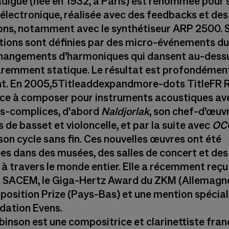
adigue
(née en 1932, à Paris) est renommée pour 
électronique, réalisée avec des feedbacks et des
ions, notamment avec le synthétiseur ARP 2500. 
ions sont définies par des micro-événements du
changements d’harmoniques qui dansent au-dessu
remment statique. Le résultat est profondémen
t. En 2005,5Titleaddexpandmore-dots TitleFR 
 à composer pour instruments acoustiques av
s-complices, d'abord
Naldjorlak
, son chef-d’œuv
 de basset et violoncelle, et par la suite avec
OC
 son cycle sans fin. Ces nouvelles œuvres ont été
es dans des musées, des salles de concert et des
 à travers le monde entier. Elle a récemment reçu
la SACEM, le Giga-Hertz Award du ZKM (Allemagne
osition Prize (Pays-Bas) et une mention spéciale
ndation Evens.
obinson
est une compositrice et clarinettiste fra