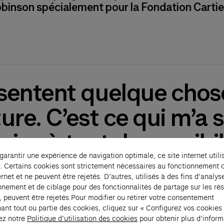
binson spécialement pour la Fondation Cartie
entent quelque chos
ure. C’est ce qui m’a 
ice à tant de possibil
 garantir une expérience de navigation optimale, ce site internet utili
richesses. Ça m’interd
. Certains cookies sont strictement nécessaires au fonctionnement 
ernet et ne peuvent être rejetés. D’autres, utilisés à des fins d’analys
, tant que tous ces me
nnement et de ciblage pour des fonctionnalités de partage sur les ré
, peuvent être rejetés.Pour modifier ou retirer votre consentement
ant tout ou partie des cookies, cliquez sur « Configurez vos cookies
a joie de leur magnifi
ez notre
Politique d’utilisation des cookies
pour obtenir plus d’inform