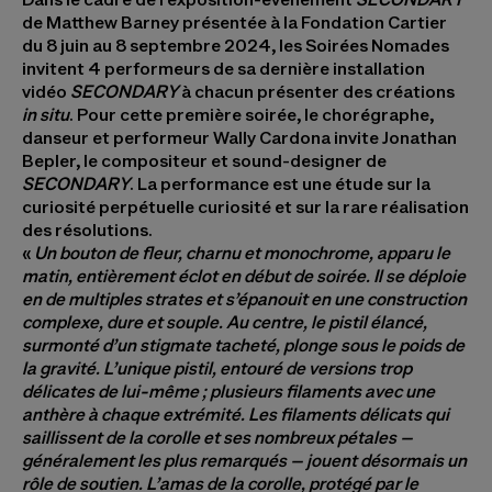
de Matthew Barney présentée à la Fondation Cartier
du 8 juin au 8 septembre 2024, les Soirées Nomades
invitent 4 performeurs de sa dernière installation
vidéo
SECONDARY
à chacun présenter des créations
in situ
. Pour cette première soirée, le chorégraphe,
danseur et performeur Wally Cardona invite Jonathan
Bepler, le compositeur et sound-designer de
SECONDARY
. La performance est une étude sur la
curiosité perpétuelle curiosité et sur la rare réalisation
des résolutions.
«
Un bouton de fleur, charnu et monochrome, apparu le
matin, entièrement éclot en début de soirée. Il se déploie
en de multiples strates et s’épanouit en une construction
complexe, dure et souple. Au centre, le pistil élancé,
surmonté d’un stigmate tacheté, plonge sous le poids de
la gravité. L’unique pistil, entouré de versions trop
délicates de lui-même ; plusieurs filaments avec une
anthère à chaque extrémité. Les filaments délicats qui
saillissent de la corolle et ses nombreux pétales –
généralement les plus remarqués – jouent désormais un
rôle de soutien. L’amas de la corolle, protégé par le