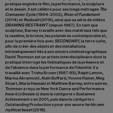
pratique englobe le film, la performance, la sculpture
et le dessin. Il est célèbre pour ses longs métrages
The
Cremaster Cycle
(1994-2002),
River of Fundament
(2014) et
Redoubt
(2019), ainsi que sa série de vidéos
DRAWING RESTRAINT
(depuis 1987). En tant que
sculpteur, Barney travaille avec des matériaux tels que
la vaseline, le bronze, les polymères contemporains et,
pour la première fois avec
SECONDARY
, la terre cuite,
afin de créer des objets et des installations
intrinsèquement liés à son univers cinématographique.
David Thomson
est un artiste interdisciplinaire dont la
pratique interroge les thématiques de la présence et
de l’absence dans la performance de l’identité. Il a
travaillé avec Trisha Brown (1987-93), Ralph Lemon,
Marina Abramović, Alain Buffard, Yvonne Rainer, Meg
Stuart, Maria Hassabi et Matthew Barney, entre autres.
Thomson a reçu un New York Dance and Performance
Award (« Bessie ») dans la catégorie « Sustained
Achievement » en 2001, puis dans la catégorie «
Outstanding Production » pour son œuvre
he his own
mythical beast
(2018).