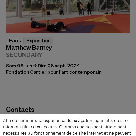
Paris
Exposition
Matthew Barney
SECONDARY
Sam 08 juin → Dim 08 sept. 2024
Fondation Cartier pour l'art contemporain
Contacts
Membres
Afin de garantir une expérience de navigation optimale, ce site
Presse
internet utilise des cookies. Certains cookies sont strictement
Privatisations
nécessaires au fonctionnement de ce site internet et ne peuvent