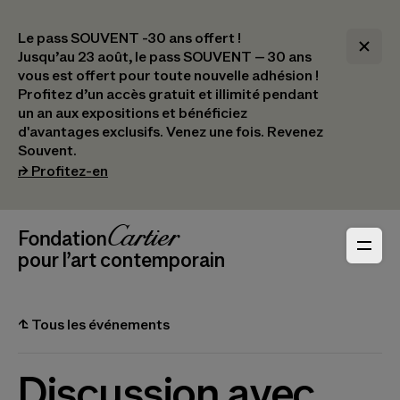
Le pass SOUVENT -30 ans offert !
Jusqu’au 23 août, le pass SOUVENT – 30 ans
vous est offert pour toute nouvelle adhésion !​
Profitez d’un accès gratuit et illimité pendant
un an aux expositions et bénéficiez
d'avantages exclusifs.​ Venez une fois. Revenez
Souvent.
(s’ouvre dans un nouvel onglet)
⮣
Profitez-en
Navigation en-tête
Fondation Cartier
_logo
pour l’art contemporain
⮤
Tous les événements
Discussion avec