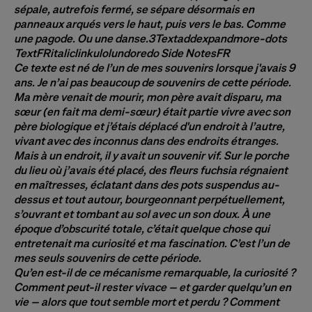
sépale, autrefois fermé, se sépare désormais en
panneaux arqués vers le haut, puis vers le bas. Comme
une pagode. Ou une danse.3Textaddexpandmore-dots
TextFRitaliclinkulolundoredo Side NotesFR
Ce texte est né de l’un de mes souvenirs lorsque j'avais 9
ans. Je n’ai pas beaucoup de souvenirs de cette période.
Ma mère venait de mourir, mon père avait disparu, ma
sœur (en fait ma demi-sœur) était partie vivre avec son
père biologique et j’étais déplacé d'un endroit à l’autre,
vivant avec des inconnus dans des endroits étranges.
Mais à un endroit, il y avait un souvenir vif. Sur le porche
du lieu où j’avais été placé, des fleurs fuchsia régnaient
en maîtresses, éclatant dans des pots suspendus au-
dessus et tout autour, bourgeonnant perpétuellement,
s’ouvrant et tombant au sol avec un son doux. À une
époque d’obscurité totale, c’était quelque chose qui
entretenait ma curiosité et ma fascination. C’est l’un de
mes seuls souvenirs de cette période.
Qu’en est-il de ce mécanisme remarquable, la curiosité ?
Comment peut-il rester vivace – et garder quelqu’un en
vie – alors que tout semble mort et perdu ? Comment