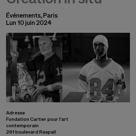
Événements, Paris
Lun 10 juin 2024
Discussion avec Matthew Barney et David
Adresse
Thomson suivie de « A Plump single-color bulb,
Fondation Cartier pour l'art
or a dance » © Jonathan O'Sullivan
contemporain
261 boulevard Raspail