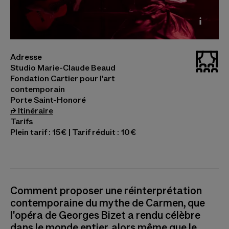
© Wu Tsang - Composition VI, 2025 Photo ©
_stud
Adresse
Vassili Feodoroff
Studio Marie-Claude Beaud
Fondation Cartier pour l'art
contemporain
Porte Saint-Honoré
(s’ouvre dans un nouvel onglet)
⮣
Itinéraire
Tarifs
Plein tarif : 15€ | Tarif réduit : 10€
Comment proposer une réinterprétation
contemporaine du mythe de Carmen, que
l'opéra de Georges Bizet a rendu célèbre
dans le monde entier, alors même que le