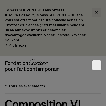
Le pass SOUVENT -30 ans offert !
Jusqu’au 23 août, le pass SOUVENT – 30 ans
vous est offert pour toute nouvelle adhésion !​
Profitez d’un accès gratuit et illimité pendant
un an aux expositions et bénéficiez
d'avantages exclusifs.​ Venez une fois. Revenez
Souvent.
(s’ouvre dans un nouvel onglet)
⮣
Profitez-en
Navigation en-tête
Fondation Cartier
_logo
pour l’art contemporain
⮤
Tous les événements
Composition VI