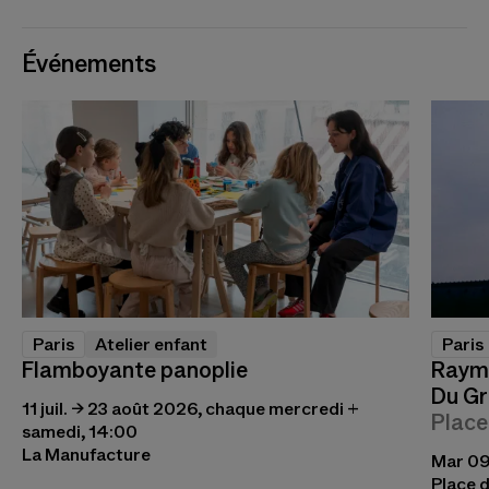
Événements
Paris
Atelier enfant
Paris
Flamboyante panoplie
Raymo
Du Gr
11 juil. → 23 août 2026, chaque mercredi +
Place
samedi, 14:00
La Manufacture
Mar 09 
Place d