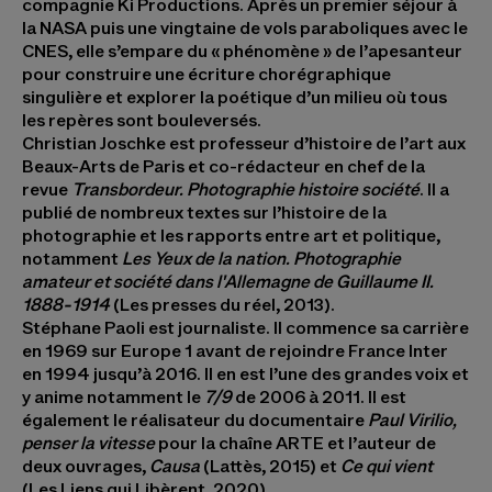
compagnie Ki Productions. Après un premier séjour à
la NASA puis une vingtaine de vols paraboliques avec le
CNES, elle s’empare du « phénomène » de l’apesanteur
pour construire une écriture chorégraphique
singulière et explorer la poétique d’un milieu où tous
les repères sont bouleversés.
Christian Joschke
est professeur d’histoire de l’art aux
Beaux-Arts de Paris et co-rédacteur en chef de la
revue
Transbordeur. Photographie histoire société
. Il a
publié de nombreux textes sur l’histoire de la
photographie et les rapports entre art et politique,
notamment
Les Yeux de la nation. Photographie
amateur et société dans l'Allemagne de Guillaume II.
1888-1914
(Les presses du réel, 2013).
Stéphane Paoli
est journaliste. Il commence sa carrière
en 1969 sur Europe 1 avant de rejoindre France Inter
en 1994 jusqu’à 2016. Il en est l’une des grandes voix et
y anime notamment le
7/9
de 2006 à 2011. Il est
également le réalisateur du documentaire
Paul Virilio,
penser la vitesse
pour la chaîne ARTE et l’auteur de
deux ouvrages,
Causa
(Lattès, 2015) et
Ce qui vient
(Les Liens qui Libèrent, 2020).