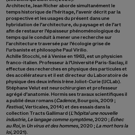
Architecte,
Jean Richer
aborde simultanément le
temps historique de l’héritage, l’avenir décrit par la
prospective et les usages du présent dans une
hybridation de l’architecture, du paysage et de l’art
afin de restaurer l’épaisseur phénoménologique du
temps qui le conduit à mener une recherche sur
l’architecture traversée par l’écologie grise de
l’urbaniste et philosophe Paul Virilio.
Achille Stocchi
, né à Venise en 1963, est un physicien
franco-italien. Professeur à l’Université Paris-Saclay, il
effectue des recherches en physique des particules et
des accélérateurs et il est directeur du Laboratoire de
physique des deux infinis Irène Joliot-Curie (IJCLab).
Stéphane Velut
est neurochirurgien et professeur
agrégé d’anatomie. Hormis ses travaux scientifiques il
a publié deux romans (
Cadence
, Bourgois, 2009 ;
Festival
, Verticales, 2014) et des essais dans la
collection Tracts Gallimard (
L’hôpital une nouvelle
industrie
,
Le langage comme symptôme
, 2020 ;
Échec
au Roi
, in
Un virus et des hommes
, 2020 ;
La mort hors la
loi
, 2021).