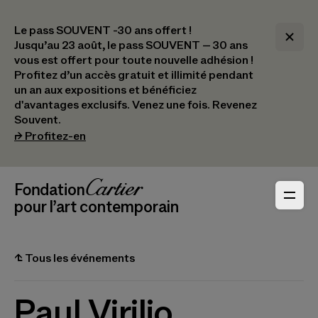
Le pass SOUVENT -30 ans offert !
Jusqu’au 23 août, le pass SOUVENT – 30 ans
vous est offert pour toute nouvelle adhésion !​
Profitez d’un accès gratuit et illimité pendant
un an aux expositions et bénéficiez
d'avantages exclusifs.​ Venez une fois. Revenez
Souvent.
(s’ouvre dans un nouvel onglet)
⮣
Profitez-en
Navigation en-tête
Fondation Cartier
_logo
pour l’art contemporain
⮤
Tous les événements
Paul Virilio