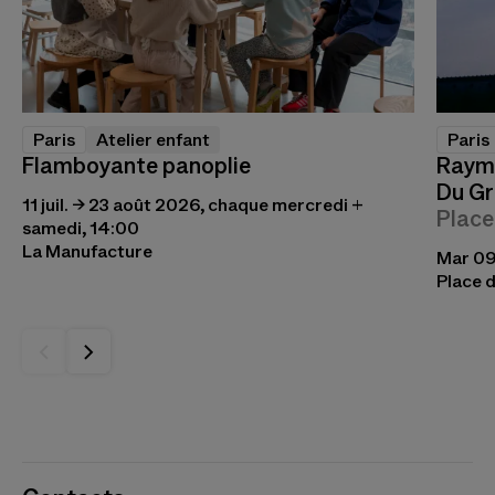
Paris
Atelier enfant
Paris
Flamboyante panoplie
Raymo
Du Gr
11 juil. → 23 août 2026, chaque mercredi +
Place
samedi, 14:00
La Manufacture
Mar 09 
Place d