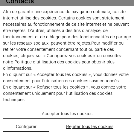
Contacts
Membres
Afin de garantir une expérience de navigation optimale, ce site
Presse
internet utilise des cookies. Certains cookies sont strictement
Privatisations
nécessaires au fonctionnement de ce site internet et ne peuvent
être rejetés. D’autres, utilisés à des fins d’analyse, de
Changer de langue 
fonctionnement et de ciblage pour des fonctionnalités de partage
Inscription à la newsletter
sur les réseaux sociaux, peuvent être rejetés.Pour modifier ou
retirer votre consentement concernant tout ou partie des
cookies, cliquez sur « Configurez vos cookies » ou consultez
→
notre
Politique d’utilisation des cookies
pour obtenir plus
En vous inscrivant à notre newsletter, vous acceptez notre politique de
d’informations.
confidentialité.
En cliquant sur « Accepter tous les cookies », vous donnez votre
Instagram (s’ouvre dans un nouvel onglet)
Facebook (s’ouvre dans un nouvel onglet)
Pinterest (s’ouvre dans un nouvel onglet)
Youtube (s’ouvre dans un nouvel onglet)
Spotify (s’ouvre dans un nouvel onglet)
LinkedIn (s’ouvre dans un nouvel onglet)
Google Arts & Culture (s’ouvre dans un nouv
consentement pour l’utilisation des cookies susmentionnés.
En cliquant sur « Refuser tous les cookies », vous donnez votre
consentement uniquement pour l’utilisation des cookies
Fondation Cartier pour l’art 
techniques
Accepter tous les cookies
© 2026 Fondation Cartier
Règlement de visite
Conditions Générales de Vente
Configurer
Rejeter tous les cookies
Politique de confidentialité
Mentions légales