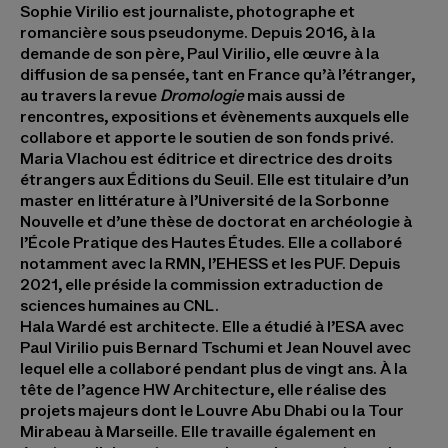
Sophie Virilio
est journaliste, photographe et
romancière sous pseudonyme. Depuis 2016, à la
demande de son père, Paul Virilio, elle œuvre à la
diffusion de sa pensée, tant en France qu’à l’étranger,
au travers la revue
Dromologie
mais aussi de
rencontres, expositions et évènements auxquels elle
collabore et apporte le soutien de son fonds privé.
Maria Vlachou
est éditrice et directrice des droits
étrangers aux Éditions du Seuil. Elle est titulaire d’un
master en littérature à l’Université de la Sorbonne
Nouvelle et d’une thèse de doctorat en archéologie à
l’École Pratique des Hautes Études. Elle a collaboré
notamment avec la RMN, l’EHESS et les PUF. Depuis
2021, elle préside la commission extraduction de
sciences humaines au CNL.
Hala Wardé
est architecte. Elle a étudié à l’ESA avec
Paul Virilio puis Bernard Tschumi et Jean Nouvel avec
lequel elle a collaboré pendant plus de vingt ans. À la
tête de l’agence HW Architecture, elle réalise des
projets majeurs dont le Louvre Abu Dhabi ou la Tour
Mirabeau à Marseille. Elle travaille également en