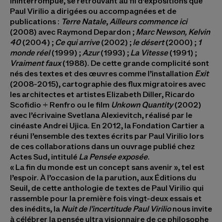
ininterrompue, se retrouvant au fil d’expositions que
Paul Virilio a dirigées ou accompagnées et de
publications :
Terre
Natale
,
Ailleurs
commence
ici
(2008) avec Raymond Depardon ;
Marc Newson, Kelvin
40
(2004) ;
Ce qui arrive
(2002) ;
le
désert
(2000) ;
1
monde réel
(1999) ;
Azur
(1993) ;
La
Vitesse
(1991) ;
Vraiment faux
(1988). De cette grande complicité sont
nés des textes et des œuvres comme l’installation
Exit
(2008-2015), cartographie des flux migratoires avec
les architectes et artistes Elizabeth Diller, Ricardo
Scofidio + Renfro ou le film
Unkown
Quantity
(2002)
avec l’écrivaine Svetlana Alexievitch, réalisé par le
cinéaste Andrei Ujica. En 2012, la Fondation Cartier a
réuni l’ensemble des textes écrits par Paul Virilio lors
de ces collaborations dans un ouvrage publié chez
Actes Sud, intitulé
La Pensée exposée
.
« La fin du monde est un concept sans avenir », tel est
l’espoir. À l’occasion de la parution, aux Éditions du
Seuil, de cette anthologie de textes de Paul Virilio qui
rassemble pour la première fois vingt-deux essais et
des inédits, la
Nuit de l'incertitude Paul Virilio
nous invite
à célébrer la pensée ultra visionnaire de ce philosophe